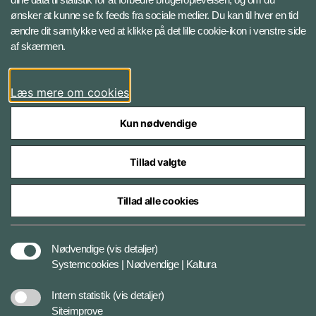
ønsker at kunne se fx feeds fra sociale medier. Du kan til hver en tid
ændre dit samtykke ved at klikke på det lille cookie-ikon i venstre side
Bluesky
af skærmen.
LinkedIn
Læs mere om cookies
Kun nødvendige
Tillad valgte
Styrelser og myndigheder under Forsvarsministeriet
Tillad alle cookies
Databeskyttelse og ansvar
Nødvendige
(vis detaljer)
Systemcookies | Nødvendige | Kaltura
Cookiepolitik
Intern statistik
(vis detaljer)
Siteimprove