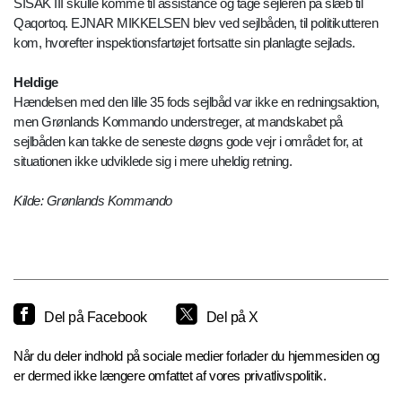
SISAK III skulle komme til assistance og tage sejleren på slæb til
Qaqortoq. EJNAR MIKKELSEN blev ved sejlbåden, til politikutteren
kom, hvorefter inspektionsfartøjet fortsatte sin planlagte sejlads.
Heldige
Hændelsen med den lille 35 fods sejlbåd var ikke en redningsaktion,
men Grønlands Kommando understreger, at mandskabet på
sejlbåden kan takke de seneste døgns gode vejr i området for, at
situationen ikke udviklede sig i mere uheldig retning.
Kilde: Grønlands Kommando
Del på Facebook
Del på X
Når du deler indhold på sociale medier forlader du hjemmesiden og
er dermed ikke længere omfattet af vores privatlivspolitik.