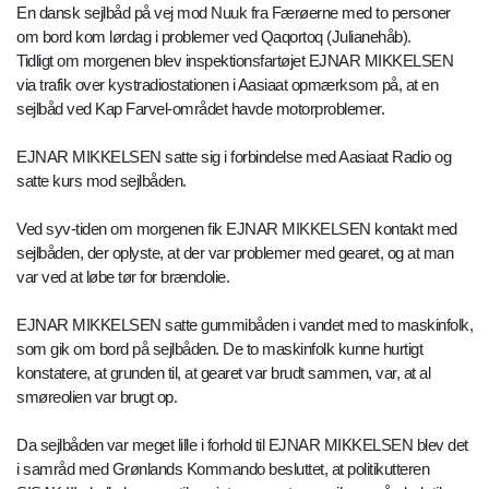
En dansk sejlbåd på vej mod Nuuk fra Færøerne med to personer
om bord kom lørdag i problemer ved Qaqortoq (Julianehåb).
Tidligt om morgenen blev inspektionsfartøjet EJNAR MIKKELSEN
via trafik over kystradiostationen i Aasiaat opmærksom på, at en
sejlbåd ved Kap Farvel-området havde motorproblemer.
EJNAR MIKKELSEN satte sig i forbindelse med Aasiaat Radio og
satte kurs mod sejlbåden.
Ved syv-tiden om morgenen fik EJNAR MIKKELSEN kontakt med
sejlbåden, der oplyste, at der var problemer med gearet, og at man
var ved at løbe tør for brændolie.
EJNAR MIKKELSEN satte gummibåden i vandet med to maskinfolk,
som gik om bord på sejlbåden. De to maskinfolk kunne hurtigt
konstatere, at grunden til, at gearet var brudt sammen, var, at al
smøreolien var brugt op.
Da sejlbåden var meget lille i forhold til EJNAR MIKKELSEN blev det
i samråd med Grønlands Kommando besluttet, at politikutteren