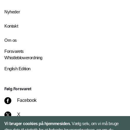
Nyheder
Kontakt
Om os
Forsvarets
Whistleblowerordning
English Edition
Følg Forsvaret
Facebook
X
Vi bruger cookies på hjemmesiden.
Vælg selv, om vi må bruge
Instagram
dine data til statistik for at forbedre brugeroplevelsen, og om du