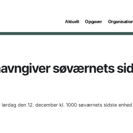
(current)
(current)
(current)
Aktuelt
Opgaver
Organisatio
navngiver søværnets si
r lørdag den 12. december kl. 1000 søværnets sidste enhed