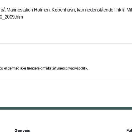
på Marinestation Holmen, København, kan nedenstående link til Mi
50_2009.htm
 er dermed ikke længere omfattet af vores privatlivspolitik.
Genveje
Fø