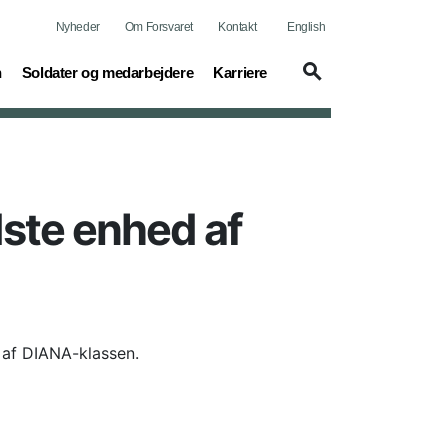
Nyheder
Om Forsvaret
Kontakt
English
(current)
(current)
n
Soldater og medarbejdere
Karriere
dste enhed af
 af DIANA-klassen.