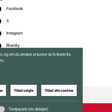
Facebook
X
Instagram
Bluesky
sen, og om du ønsker at kunne se fx feeds fra
LinkedIn
en.
ge
Tillad valgte
Tillad alle cookies
Tredjeparts
(vis detaljer)
ar
Cookiepolitik
Tilgængelighedserklæring