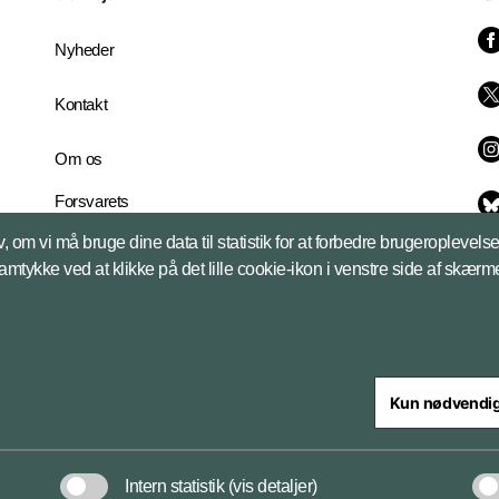
Nyheder
Kontakt
Om os
Forsvarets
Whistleblowerordning
, om vi må bruge dine data til statistik for at forbedre brugeroplevel
English Edition
samtykke ved at klikke på det lille cookie-ikon i venstre side af skærm
Kun nødvendi
steriet
Intern statistik
(vis detaljer)
Databeskyttelse og ansv