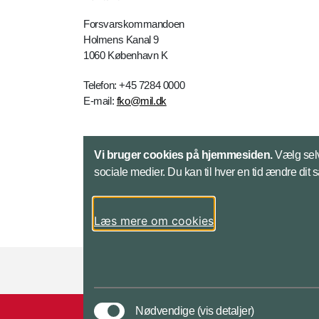
Forsvarskommandoen
Holmens Kanal 9
1060 København K
Telefon: +45 7284 0000
E-mail:
fko@mil.dk
Kontakt
Vi bruger cookies på hjemmesiden.
Vælg selv
sociale medier. Du kan til hver en tid ændre dit 
Læs mere om cookies
Styrelser og myndigheder under Forsvarsmini
Nødvendige
(vis detaljer)