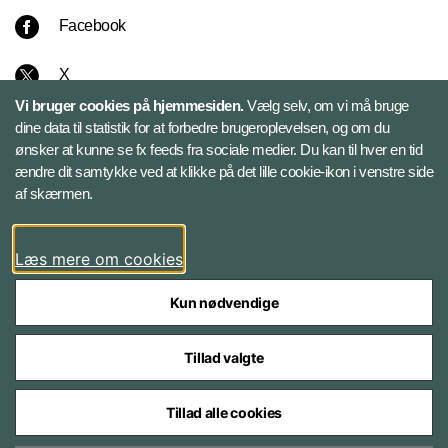
Facebook
X
Vi bruger cookies på hjemmesiden.
Vælg selv, om vi må bruge
Instagram
dine data til statistik for at forbedre brugeroplevelsen, og om du
ønsker at kunne se fx feeds fra sociale medier. Du kan til hver en tid
ændre dit samtykke ved at klikke på det lille cookie-ikon i venstre side
Bluesky
af skærmen.
LinkedIn
Læs mere om cookies
Kun nødvendige
Tillad valgte
Styrelser og myndigheder under Forsvarsministeriet
Tillad alle cookies