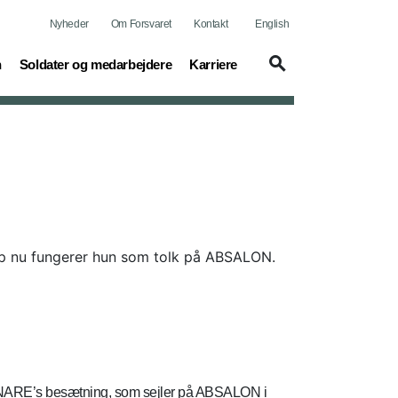
Nyheder
Om Forsvaret
Kontakt
English
(current)
(current)
n
Soldater og medarbejdere
Karriere
top nu fungerer hun som tolk på ABSALON.
N SNARE’s besætning, som sejler på ABSALON i