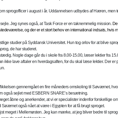
 sprogofficer i august i år. Uddannelsen udbydes af Hæren, men to f
at sejle. Jeg synes også, at Task Force er en taknemmelig mission.
De 
tedeværelse, og der er et stort behov en international indsats, hvis
lige studier på Syddansk Universitet. Hun tog orlov for at blive spro
prog, de har studeret.
ædig. Nogle dage går du i skole fra 8.00-15.00, læser lektier fra 15.
n ikke lave aftaler en hverdagsaften, for du skal læse lektier. Der er p
un.
 Mikkelsen gennemgået en fire måneders omskoling til Søværnet, hvor
Horn også sejlet med ESBERN SNARE’s besætning.
meget åbne og anerkender, at vi er specialister indenfor forskellige om
øærnet også nået at være i Egypten for at få brugt sproget.
st meget i Mellemøsten. Jeg kan mærke, at jeg bliver bedre til sproget