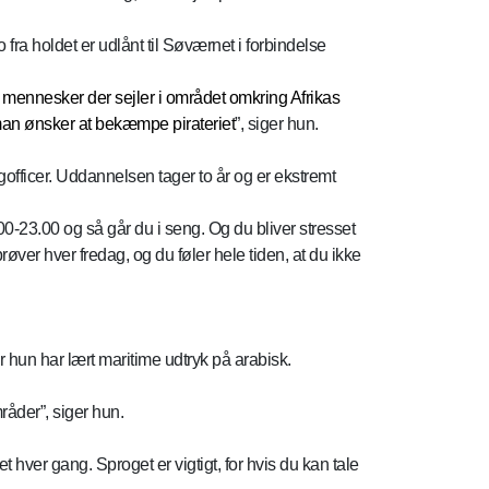
ra holdet er udlånt til Søværnet i forbindelse
mennesker der sejler i området omkring Afrikas
 man ønsker at bekæmpe pirateriet
”, siger hun.
gofficer. Uddannelsen tager to år og er ekstremt
00-23.00 og så går du i seng. Og du bliver stresset
røver hver fredag, og du føler hele tiden, at du ikke
 hun har lært maritime udtryk på arabisk.
råder”, siger hun.
 hver gang. Sproget er vigtigt, for hvis du kan tale