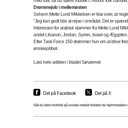
med folk, får du større indblik i, hvorfor folk handle
Drømmejob i mellemøsten
Selvom Mette Lund Mikkelsen er klar over, at nogle
”Jeg kan godt lide at rejse i området. Det er spænde
Interessen for arabisk stammer fra Mette Lund Mi
andet Libanon, Jordan, Syrien, Israel og Ægypten.
Efter Task Force 150 drømmer hun om at blive fr
ønskejobbet.
Læs hele artiklen i bladet Søværnet
Del på Facebook
Del på X
Når du deler indhold på sociale medier forlader du hjemmesiden og