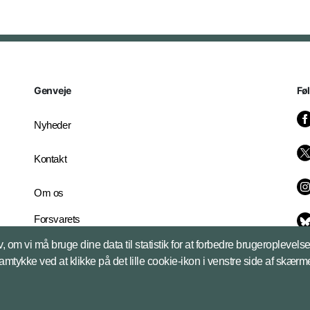
Genveje
Fø
Nyheder
Kontakt
Om os
Forsvarets
Whistleblowerordning
, om vi må bruge dine data til statistik for at forbedre brugeroplevel
English Edition
samtykke ved at klikke på det lille cookie-ikon i venstre side af skærm