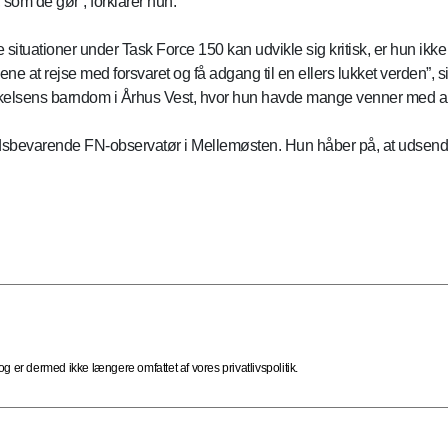
r, som de gør”, forklarer hun.
 situationer under Task Force 150 kan udvikle sig kritisk, er hun ikk
ne at rejse med forsvaret og få adgang til en ellers lukket verden”, s
kkelsens barndom i Århus Vest, hvor hun havde mange venner med ara
edsbevarende FN-observatør i Mellemøsten. Hun håber på, at udsen
 er dermed ikke længere omfattet af vores privatlivspolitik.