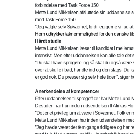
forbindelse med Task Force 150.
Mette Lund Mikkelsen afsluttede sin uddannelse som
med Task Force 150.
”Jeg valgte selv Søværnet, fordi jeg gerne vil ud 
Horn udtrykker taknemmelighed for den danske tils
Hårdt studie
Mette Lund Mikkelsen læser til kandidat i mellemøst
intensivt. Men efter uddannelsen kan alle tale det s
”Du skal have sprogøre, og så skal du også være st
over at skulle i bad, handle ind og den slags. Du ka
er god nok. Du presser sig selv hele tiden”, siger h
Anerkendelse af kompetencer
Efter uddannelsen til sprogofficer har Mette Lund
Desuden har hun inden udsendelsen tl Afrikas 
”Det er et privilegium at være i Søværnet. Folk er 
Mette Lund Mikkelsen har inden udsendelsen med S
”Jeg havde været der fem gange tidligere og har rej