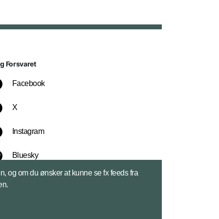
lg Forsvaret
Facebook
X
Instagram
Bluesky
sen, og om du ønsker at kunne se fx feeds fra
LinkedIn
en.