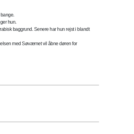
e bange.
iger hun.
bisk baggrund. Senere har hun rejst i blandt
delsen med Søværnet vil åbne døren for