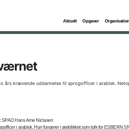
(current)
(current)
(current)
Aktuelt
Opgaver
Organisatio
øværnet
to års krævende uddannelse til sprogofficer i arabisk. Ne
oto: SPAO Hans Arne Niclasen
ogofficer i arabisk. Hun fungerer i øjeblikket som tolk for ESBER