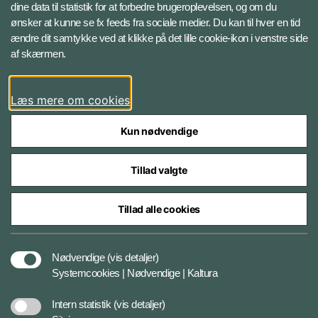
Instagram
dine data til statistik for at forbedre brugeroplevelsen, og om du
ønsker at kunne se fx feeds fra sociale medier. Du kan til hver en tid
ændre dit samtykke ved at klikke på det lille cookie-ikon i venstre side
Bluesky
af skærmen.
LinkedIn
Læs mere om cookies
Kun nødvendige
Tillad valgte
Styrelser og myndigheder under Forsvarsministeriet
Tillad alle cookies
Databeskyttelse og ansvar
Nødvendige
(vis detaljer)
Systemcookies | Nødvendige | Kaltura
Cookiepolitik
Intern statistik
(vis detaljer)