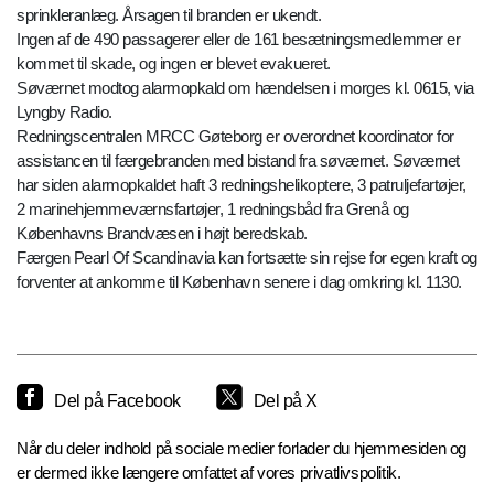
sprinkleranlæg. Årsagen til branden er ukendt.
Ingen af de 490 passagerer eller de 161 besætningsmedlemmer er
kommet til skade, og ingen er blevet evakueret.
Søværnet modtog alarmopkald om hændelsen i morges kl. 0615, via
Lyngby Radio.
Redningscentralen MRCC Gøteborg er overordnet koordinator for
assistancen til færgebranden med bistand fra søværnet. Søværnet
har siden alarmopkaldet haft 3 redningshelikoptere, 3 patruljefartøjer,
2 marinehjemmeværnsfartøjer, 1 redningsbåd fra Grenå og
Københavns Brandvæsen i højt beredskab.
Færgen Pearl Of Scandinavia kan fortsætte sin rejse for egen kraft og
forventer at ankomme til København senere i dag omkring kl. 1130.
Del på Facebook
Del på X
Når du deler indhold på sociale medier forlader du hjemmesiden og
er dermed ikke længere omfattet af vores privatlivspolitik.