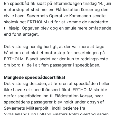
En speedbåd fik sidst på eftermiddagen tirsdag 14. juni
motorstop et sted mellem Flådestation Korsør og den
civile havn. Søværnets Operative Kommando sendte
skoleskibet ERTHOLM ud for at komme de nødstedte
til hjælp. Opgaven blev dog en smule mere omfattende
end først antaget.
Det viste sig nemlig hurtigt, at der var mere at tage
hånd om end blot et motorstop for besætningen på
ERTHOLM. Blandt andet var der kun to redningsveste
om bord til de i alt fem passagerer i speedbåden.
Manglede speedbådscertifikat
Det viste sig desuden, at føreren af speedbåden heller
ikke havde et speedbådscertifikat. ERTHOLM slæbte
derfor speedbåden ind til Flådestation Korsør, hvor
speedbådens passagerer blev holdt under opsyn af
Søværnets Militærpoliti, indtil betjente fra
Sydsjællands og Lolland Falsters Politi overtog sagen.