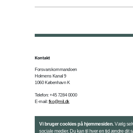
Kontakt
Forsvarskommandoen
Holmens Kanal 9
1060 København K
Telefon: +45 7284 0000
E-mail:
fko@mil.dk
Kontakt
Vi bruger cookies på hjemmesiden.
Vælg selv
sociale medier. Du kan til hver en tid ændre dit 