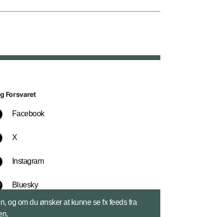
lg Forsvaret
Facebook
X
Instagram
Bluesky
sen, og om du ønsker at kunne se fx feeds fra
LinkedIn
en.