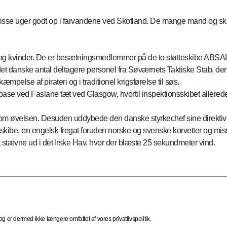
 disse uger godt op i farvandene ved Skotland. De mange mand og ski
og kvinder. De er besætningsmedlemmer på de to støtteskibe 
nske antal deltagere personel fra Søværnets Taktiske Stab, der led
æmpelse af pirateri og i traditionel krigsførelse til søs.
base ved Faslane tæt ved Glasgow, hvortil inspektionsskibet allere
m øvelsen. Desuden uddybede den danske styrkechef sine direktiver
 skibe, en engelsk fregat foruden norske og svenske korvetter og mis
t stævne ud i det Irske Hav, hvor der blæste 25 sekundmeter vind.
 er dermed ikke længere omfattet af vores privatlivspolitik.