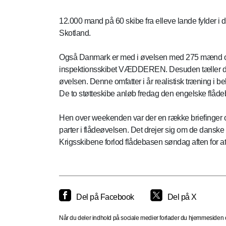
12.000 mand på 60 skibe fra elleve lande fylder i
Skotland.
Også Danmark er med i øvelsen med 275 mænd 
inspektionsskibet VÆDDEREN. Desuden tæller det da
øvelsen. Denne omfatter i år realistisk træning i bek
De to støtteskibe anløb fredag den engelske flåde
Hen over weekenden var der en række briefinger o
parter i flådeøvelsen. Det drejer sig om de danske
Krigsskibene forlod flådebasen søndag aften for a
Del på Facebook
Del på X
Når du deler indhold på sociale medier forlader du hjemmesiden og