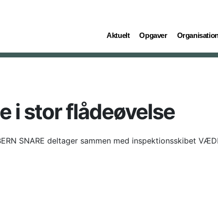
(current)
(current)
(current)
Aktuelt
Opgaver
Organisatio
 i stor flådeøvelse
BERN SNARE deltager sammen med inspektionsskibet VÆDD