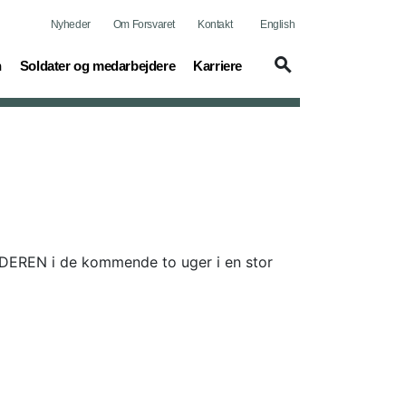
Nyheder
Om Forsvaret
Kontakt
English
(current)
(current)
n
Soldater og medarbejdere
Karriere
EREN i de kommende to uger i en stor