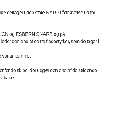
be deltager i den store NATO flådeøvelse ud for
ABSALON og ESBERN SNARE og på
er den ene af de tre flådestyrker, som deltager i
de var ankommet.
 for de skibe, der udgør den ene af de stridende
silbåde.