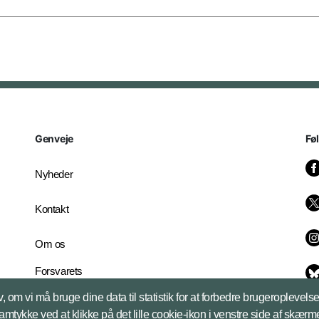
Genveje
Fø
Nyheder
Kontakt
Om os
Forsvarets
Whistleblowerordning
, om vi må bruge dine data til statistik for at forbedre brugeroplevel
English Edition
samtykke ved at klikke på det lille cookie-ikon i venstre side af skærm