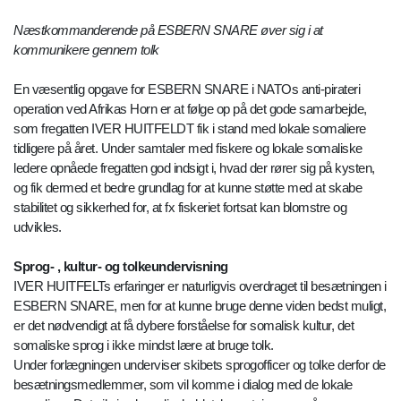
Næstkommanderende på ESBERN SNARE øver sig i at
kommunikere gennem tolk
En væsentlig opgave for ESBERN SNARE i NATOs anti-pirateri
operation ved Afrikas Horn er at følge op på det gode samarbejde,
som fregatten IVER HUITFELDT fik i stand med lokale somaliere
tidligere på året. Under samtaler med fiskere og lokale somaliske
ledere opnåede fregatten god indsigt i, hvad der rører sig på kysten,
og fik dermed et bedre grundlag for at kunne støtte med at skabe
stabilitet og sikkerhed for, at fx fiskeriet fortsat kan blomstre og
udvikles.
Sprog- , kultur- og tolkeundervisning
IVER HUITFELTs erfaringer er naturligvis overdraget til besætningen i
ESBERN SNARE, men for at kunne bruge denne viden bedst muligt,
er det nødvendigt at få dybere forståelse for somalisk kultur, det
somaliske sprog i ikke mindst lære at bruge tolk.
Under forlægningen underviser skibets sprogofficer og tolke derfor de
besætningsmedlemmer, som vil komme i dialog med de lokale