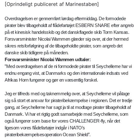
[Oprindeligt publiceret af Marinestaben]
Overdragelsen er gennemført lørdag eftermiddag. De formodede
pirater blev tilbageholdt af flådefartøjet ESBERN SNARE efter angreb
på et kinesisk handelsskib og det danskflagede skib Torm Kansas.
Forsvarsminister Nicolai Wammen glæder sig over, at der hermed
sikres retsforfølgning af de tilbageholdte pirater, som angreb det
danske skib tidligere på måneden.
Forsvarsminister Nicolai Wammen udtaler:
”Med overdragelsen af de ni formodede pirater til Seychellerne har vi
endnu engang vist, at Danmarks og den internationale indsats ved
Afrikas Horn fungerer og gør en væsentlig forskel.
Jeg er tilfreds med og taknemmelig over, at Seychellerne vil påtage
sig så stort et ansvar for pirateribekæmpelse i regionen. Det er tredje
gang, at Seychellerne har sagt ja til at modtage pirater tilbageholdt af
Danmark. Vi har et rigtig godt samarbejde med Seychellerne, som
også fungerer som base for vores CHALLENGER-fly, når det
ligesom vores flådefartøjer indgår i NATO’s
pirateribekæmpelsesoperation Ocean Shield”.