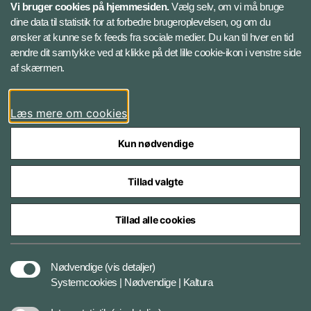
Vi bruger cookies på hjemmesiden.
Vælg selv, om vi må bruge
Instagram
dine data til statistik for at forbedre brugeroplevelsen, og om du
ønsker at kunne se fx feeds fra sociale medier. Du kan til hver en tid
ændre dit samtykke ved at klikke på det lille cookie-ikon i venstre side
Bluesky
af skærmen.
LinkedIn
Læs mere om cookies
Kun nødvendige
Tillad valgte
Styrelser og myndigheder under Forsvarsministeriet
Tillad alle cookies
Databeskyttelse og ansvar
Nødvendige
(vis detaljer)
Systemcookies | Nødvendige | Kaltura
Cookiepolitik