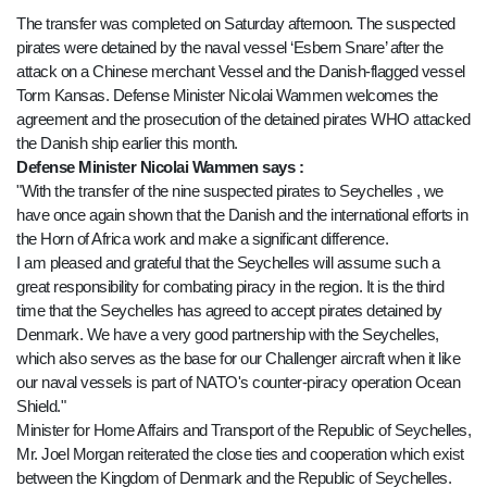
The transfer was completed on Saturday afternoon. The suspected
pirates were detained by the naval vessel ‘Esbern Snare’ after the
attack on a Chinese merchant Vessel and the Danish-flagged vessel
Torm Kansas. Defense Minister Nicolai Wammen welcomes the
agreement and the prosecution of the detained pirates WHO attacked
the Danish ship earlier this month.
Defense Minister Nicolai Wammen says :
"With the transfer of the nine suspected pirates to Seychelles , we
have once again shown that the Danish and the international efforts in
the Horn of Africa work and make a significant difference.
I am pleased and grateful that the Seychelles will assume such a
great responsibility for combating piracy in the region. It is the third
time that the Seychelles has agreed to accept pirates detained by
Denmark. We have a very good partnership with the Seychelles,
which also serves as the base for our Challenger aircraft when it like
our naval vessels is part of NATO's counter-piracy operation Ocean
Shield."
Minister for Home Affairs and Transport of the Republic of Seychelles,
Mr. Joel Morgan reiterated the close ties and cooperation which exist
between the Kingdom of Denmark and the Republic of Seychelles.