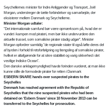
Seychellernes minister for Indre Anliggender og Transport, Joël
Morgan, understreger de tætte forbindelser og samarbejde, der
eksisterer mellem Danmark og Seychellerne.
Minister Morgan udtaler:
"Det internationale samfund bør være opmærksom på, hvad der er
vundet i kampen mod pirateri, men bør ikke undervurdere den
aktuelle trussel, som somaliske pirater stadig udgør”. Minister
Morgan opfordrer samtidig "de regionale stater til også løfte deres del
af byrden i forhold til retsforfølgning og fængsling af somaliske pirater,
hvilket er altafgørende for at sikre stabilitet og varig sikkerhed i det
vestlige Indiske Ocean".
Den danske anklagemyndighed havde forinden vurderet, at man ikke
kunne stille de formodede pirater for retten i Danmark
ESBERN SNARE hands over suspected pirates to the
Seychelles
Denmark has reached agreement with the Republic of
Seychelles that the nine suspected pirates who had been
detained on ‘Esbern Snare’ since 10 November 2013 can be
transferred to the Seychelles for prosecution.