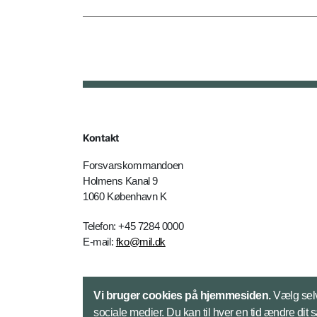
Kontakt
Forsvarskommandoen
Holmens Kanal 9
1060 København K
Telefon: +45 7284 0000
E-mail:
fko@mil.dk
Kontakt
Vi bruger cookies på hjemmesiden.
Vælg selv
sociale medier. Du kan til hver en tid ændre dit 