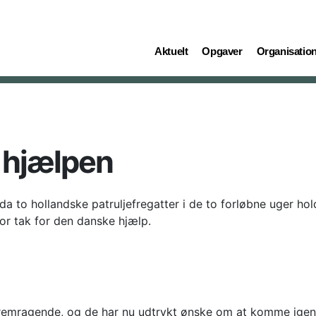
(current)
(current)
(current)
Aktuelt
Opgaver
Organisatio
r hjælpen
to hollandske patruljefregatter i de to forløbne uger hol
or tak for den danske hjælp.
emragende, og de har nu udtrykt ønske om at komme igen ti