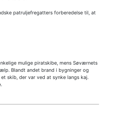
dske patruljefregatters forberedelse til, at
ænkelige mulige piratskibe, mens Søværnets
hjælp. Blandt andet brand i bygninger og
t skib, der var ved at synke langs kaj.
.