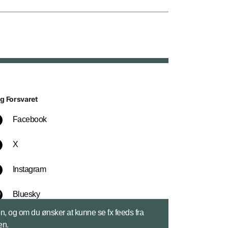
lg Forsvaret
Facebook
X
Instagram
Bluesky
sen, og om du ønsker at kunne se fx feeds fra
LinkedIn
en.