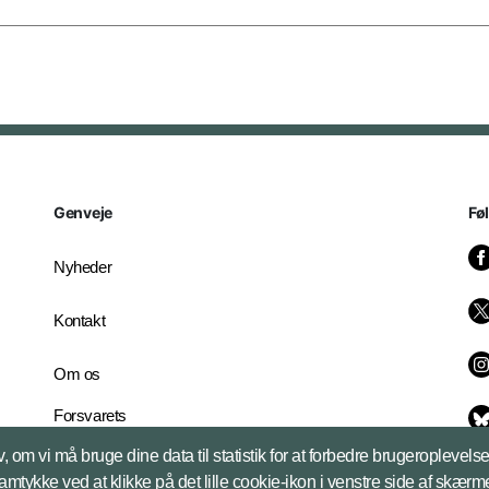
Genveje
Fø
Nyheder
Kontakt
Om os
Forsvarets
Whistleblowerordning
, om vi må bruge dine data til statistik for at forbedre brugeroplevel
English Edition
samtykke ved at klikke på det lille cookie-ikon i venstre side af skærm