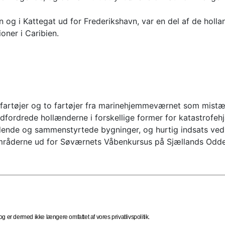
n og i Kattegat ud for Frederikshavn, var en del af de hollan
oner i Caribien.
jefartøjer og to fartøjer fra marinehjemmeværnet som mist
r udfordrede hollænderne i forskellige former for katastrofe
dende og sammenstyrtede bygninger, og hurtig indsats ved e
råderne ud for Søværnets Våbenkursus på Sjællands Odde
 er dermed ikke længere omfattet af vores privatlivspolitik.