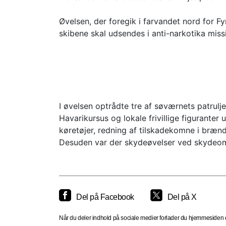
Øvelsen, der foregik i farvandet nord for Fy
skibene skal udsendes i anti-narkotika missi
I øvelsen optrådte tre af søværnets patrul
Havarikursus og lokale frivillige figurante
køretøjer, redning af tilskadekomne i bræn
Desuden var der skydeøvelser ved skydeom
Del på Facebook
Del på X
Når du deler indhold på sociale medier forlader du hjemmesiden og