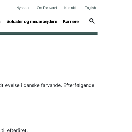
Nyheder
Om Forsvaret
Kontakt
English
(current)
(current)
n
Soldater og medarbejdere
Karriere
dt øvelse i danske farvande. Efterfølgende
l efteråret.