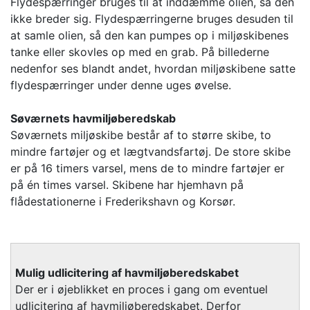
Flydespærringer bruges til at inddæmme olien, så den
ikke breder sig. Flydespærringerne bruges desuden til
at samle olien, så den kan pumpes op i miljøskibenes
tanke eller skovles op med en grab. På billederne
nedenfor ses blandt andet, hvordan miljøskibene satte
flydespærringer under denne uges øvelse.
Søværnets havmiljøberedskab
Søværnets miljøskibe består af to større skibe, to
mindre fartøjer og et lægtvandsfartøj. De store skibe
er på 16 timers varsel, mens de to mindre fartøjer er
på én times varsel. Skibene har hjemhavn på
flådestationerne i Frederikshavn og Korsør.
Mulig udlicitering af havmiljøberedskabet
Der er i øjeblikket en proces i gang om eventuel
udlicitering af havmiljøberedskabet. Derfor