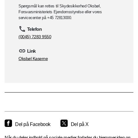
Spørgsmål kan rettes til Skydesikkerhed Oksbøl,
Forsvarsministeriets Ejendomsstyrelse eller vores
servicecenter på +45 72813000.
Telefon
(0045) 7283 9550
Link
Oksbøl Kaserne
Del på Facebook
Del på X
Når du deler indhold på sociale medier forlader du hjemmesiden og