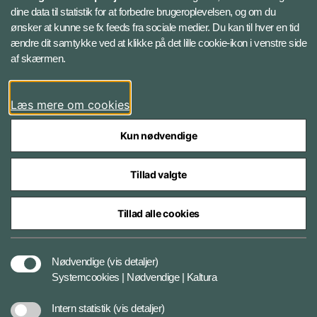
Instagram
dine data til statistik for at forbedre brugeroplevelsen, og om du
ønsker at kunne se fx feeds fra sociale medier. Du kan til hver en tid
ændre dit samtykke ved at klikke på det lille cookie-ikon i venstre side
Bluesky
af skærmen.
LinkedIn
Læs mere om cookies
Kun nødvendige
Tillad valgte
Styrelser og myndigheder under Forsvarsministeriet
Tillad alle cookies
Databeskyttelse og ansvar
Nødvendige
(vis detaljer)
Systemcookies | Nødvendige | Kaltura
Cookiepolitik
Intern statistik
(vis detaljer)