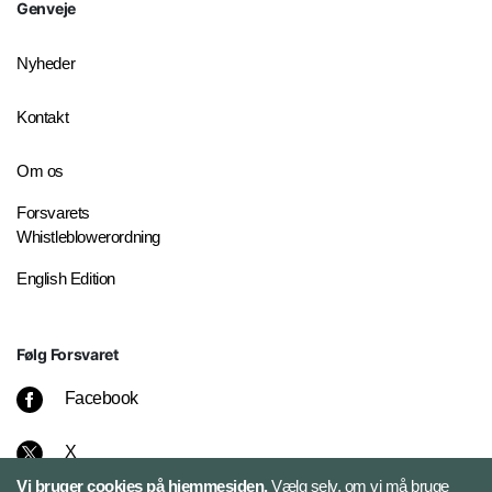
Genveje
Nyheder
Kontakt
Om os
Forsvarets
Whistleblowerordning
English Edition
Følg Forsvaret
Facebook
X
Vi bruger cookies på hjemmesiden.
Vælg selv, om vi må bruge