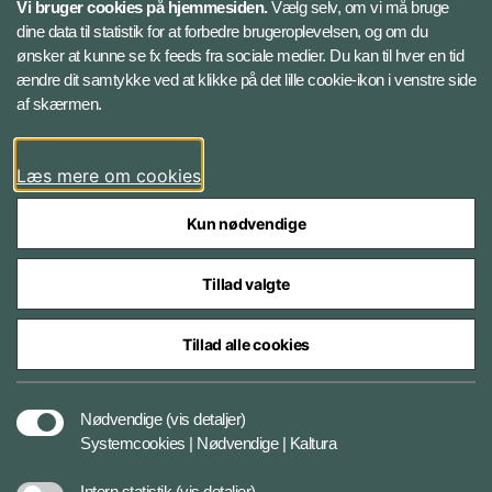
Vi bruger cookies på hjemmesiden.
Vælg selv, om vi må bruge
Instagram
dine data til statistik for at forbedre brugeroplevelsen, og om du
ønsker at kunne se fx feeds fra sociale medier. Du kan til hver en tid
ændre dit samtykke ved at klikke på det lille cookie-ikon i venstre side
Bluesky
af skærmen.
LinkedIn
Læs mere om cookies
Kun nødvendige
Tillad valgte
Styrelser og myndigheder under Forsvarsministeriet
Tillad alle cookies
Databeskyttelse og ansvar
Nødvendige
(vis detaljer)
Systemcookies | Nødvendige | Kaltura
Cookiepolitik
Intern statistik
(vis detaljer)