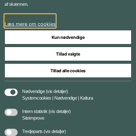
af skærmen.
LinkedIn
Læs mere om cookies
Kun nødvendige
Tillad valgte
Styrelser og myndigheder under Forsvarsministeriet
Tillad alle cookies
Databeskyttelse og ansvar
Nødvendige
(vis detaljer)
Systemcookies | Nødvendige | Kaltura
Cookiepolitik
Intern statistik
(vis detaljer)
Siteimprove
Tilgængelighedserklæring
Tredjeparts
(vis detaljer)