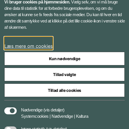
Vi bruger cookies på hjemmesiden.
Vælg selv, om vi må bruge
Instagram
dine data til statistik for at forbedre brugeroplevelsen, og om du
ønsker at kunne se fx feeds fra sociale medier. Du kan til hver en tid
ændre dit samtykke ved at klikke på det lille cookie-ikon i venstre side
Bluesky
af skærmen.
LinkedIn
Læs mere om cookies
Kun nødvendige
Tillad valgte
Styrelser og myndigheder under Forsvarsministeriet
Tillad alle cookies
Databeskyttelse og ansvar
Nødvendige
(vis detaljer)
Systemcookies | Nødvendige | Kaltura
Cookiepolitik
Intern statistik
(vis detaljer)