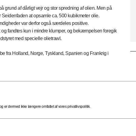
å grund af dårligt vejr og stor spredning af olien. Men på
r Seidenfaden at opsamle ca. 500 kubikmeter olie.
digheder var derfor også særdeles positive.
dt og fandtes kun i mindre klumper, og bekæmpelsen foregik
dstyret med specielle olietrawl.
e fra Holland, Norge, Tyskland, Spanien og Frankrig i
 er dermed ikke længere omfattet af vores privatlivspolitik.