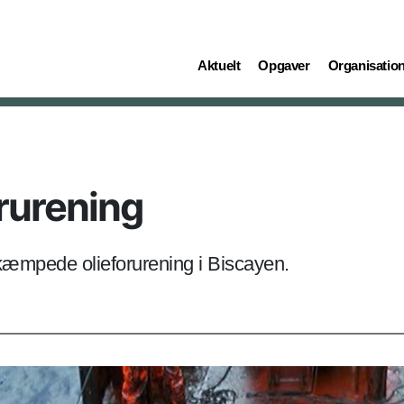
(current)
(current)
(current)
Aktuelt
Opgaver
Organisatio
orurening
æmpede olieforurening i Biscayen.