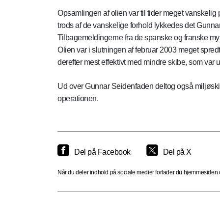
Opsamlingen af olien var til tider meget vanskelig p
trods af de vanskelige forhold lykkedes det Gunna
Tilbagemeldingerne fra de spanske og franske myn
Olien var i slutningen af februar 2003 meget spre
derefter mest effektivt med mindre skibe, som var u
Ud over Gunnar Seidenfaden deltog også miljøskib
operationen.
Del på Facebook
Del på X
Når du deler indhold på sociale medier forlader du hjemmesiden og