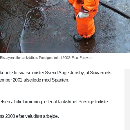
scayen efter tankskibets Prestiges forlis i 2002. Foto: Forsvaret.
kendte forsvarsminister Svend Aage Jensby, at Søværnets
vember 2002 afsejlede mod Spanien.
n af olieforurening, efter at tankskibet Prestige forliste
s 2003 efter veludført arbejde.