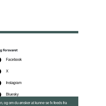
lg Forsvaret
Facebook
X
Instagram
Bluesky
sen, og om du ønsker at kunne se fx feeds fra
LinkedIn