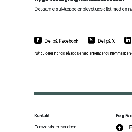
Det gamle gulvtæppe er blevet udskiftet med en ny, 
Del på Facebook
Del på X
Når du deler indhold på sociale medier forlader du hjemmesiden og
Kontakt
Følg For
Forsvarskommandoen
F