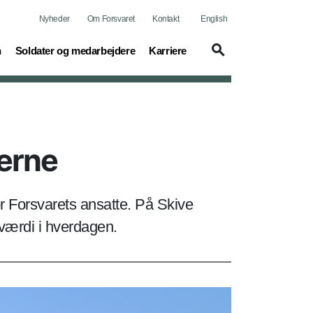
Nyheder
Om Forsvaret
Kontakt
English
(current)
(current)
n
Soldater og medarbejdere
Karriere
erne
or Forsvarets ansatte. På Skive
 værdi i hverdagen.