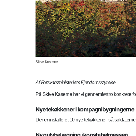
Skive Kaserne.
Af Forsvarsministeriets Ejendomsstyrelse
På Skive Kaserne har vi gennemført to konkrete f
Nye tekøkkener i kompagnibygningerne
Der er installeret 10 nye tekøkkener, så soldaterne 
Ny gulvbelægning i konstabelmessen