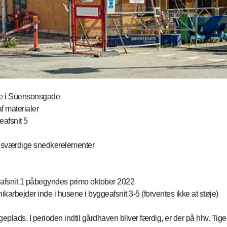
ere i Suensonsgade
f materialer
eafsnit 5
ringsværdige snedkerelementer
eafsnit 1 påbegyndes primo oktober 2022
karbejder inde i husene i byggeafsnit 3-5 (forventes ikke at støje)
yggeplads. I perioden indtil gårdhaven bliver færdig, er der på hhv. 