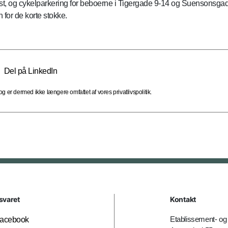
 post, og cykelparkering for beboerne i Tigergade 9-14 og Suensonsg
 for de korte stokke.
Del på LinkedIn
 er dermed ikke længere omfattet af vores privatlivspolitik.
svaret
Kontakt
Etablissement- 
acebook