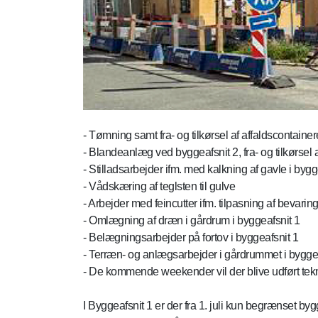
- Tømning samt fra- og tilkørsel af affaldscontain
- Blandeanlæg ved byggeafsnit 2, fra- og tilkørsel a
- Stilladsarbejder ifm. med kalkning af gavle i bygg
- Vådskæring af teglsten til gulve
- Arbejder med feincutter ifm. tilpasning af beva
- Omlægning af dræn i gårdrum i byggeafsnit 1
- Belægningsarbejder på fortov i byggeafsnit 1
- Terræn- og anlægsarbejder i gårdrummet i bygg
- De kommende weekender vil der blive udført tekni
I Byggeafsnit 1 er der fra 1. juli kun begrænset b