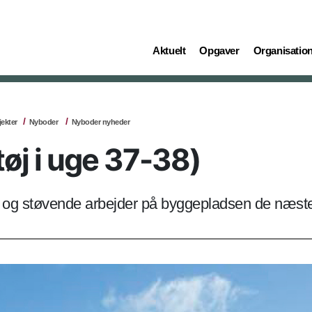
(current)
(current)
(current)
Aktuelt
Opgaver
Organisatio
jekter
Nyboder
Nyboder nyheder
øj i uge 37-38)
e og støvende arbejder på byggepladsen de næste