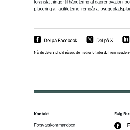
foranstaltninger til håndtering af dagrenovation,
placering af faciliteterne fremgår af byggepladsplan
Del på Facebook
Del på X
Når du deler indhold på sociale medier forlader du hjemmesiden og
Kontakt
Følg For
Forsvarskommandoen
F