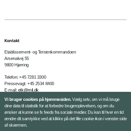
Kontakt
Etablissement- og Terrænkommandoen
Arsenalvej 55
9800 Hjørring
Telefon: +45 7281 3300
Pressevagt: +45 2534 8400
E-mail:
etk@mil.dk
Vi bruger cookies på hjemmesiden.
Vælg selv, om vi må bruge
dine data til statistik for at forbedre brugeroplevelsen, og om du
Kontakt
ønsker at kunne se fx feeds fra sociale medier. Du kan til hver en tid
ændre dit samtykke ved at klikke på det lille cookie-ikon i venstre side
Følg Etablissement - og Terrænkommandoen
af skærmen.