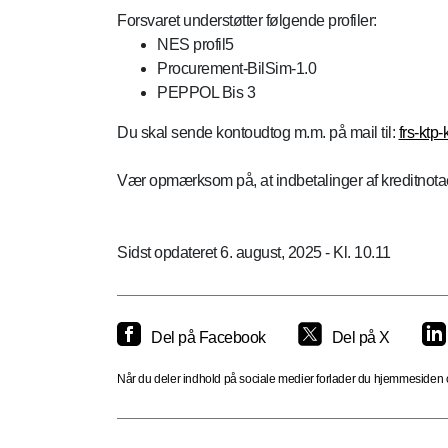
Forsvaret understøtter følgende profiler:
NES profil5
Procurement-BilSim-1.0
PEPPOL Bis 3
Du skal sende kontoudtog m.m. på mail til:
frs-ktp
Vær opmærksom på, at indbetalinger af kreditnota
Sidst opdateret 6. august, 2025 - Kl. 10.11
Del på Facebook
Del på X
Når du deler indhold på sociale medier forlader du hjemmesiden og