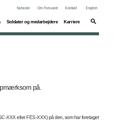
Nyheder
Om Forsvaret
Kontakt
English
(current)
(current)
n
Soldater og medarbejdere
Karriere
e opmærksom på.
I-SC-XXX eller FES-XXX) på den, som har foretaget