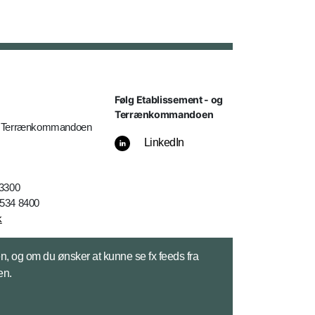
Følg Etablissement - og
Terrænkommandoen
og Terrænkommandoen
LinkedIn
 3300
2534 8400
k
sen, og om du ønsker at kunne se fx feeds fra
en.