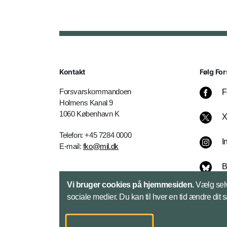
Kontakt
Følg For
Forsvarskommandoen
F
Holmens Kanal 9
1060 København K
Telefon: +45 7284 0000
I
E-mail:
fko@mil.dk
B
Kontakt
Vi bruger cookies på hjemmesiden.
Vælg selv
L
sociale medier. Du kan til hver en tid ændre dit 