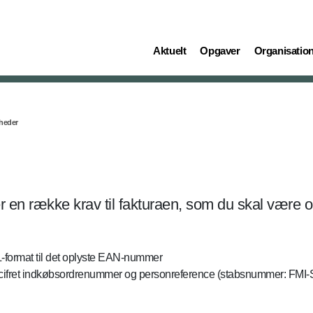
(current)
(current)
(current)
Aktuelt
Opgaver
Organisatio
heder
er en række krav til fakturaen, som du skal vær
-format til det oplyste EAN-nummer
 ti-cifret indkøbsordrenummer og personreference (stabsnummer: FM