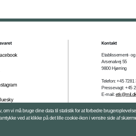
svaret
Kontakt
Etablissement- 
acebook
Arsenalvej 55
9800 Hjørring
X
Telefon: +45 7281
nstagram
Pressevagt: +45 
E-mail:
etk@mil.d
luesky
, om vi må bruge dine data til statistik for at forbedre brugeroplevel
Kontakt
inkedIn
samtykke ved at klikke på det lille cookie-ikon i venstre side af skærm