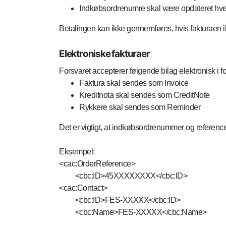
Indkøbsordrenumre skal være opdateret hvert
Betalingen kan ikke gennemføres, hvis fakturaen ik
Elektroniske fakturaer
Forsvaret accepterer følgende bilag elektronisk i
Faktura skal sendes som Invoice
Kreditnota skal sendes som CreditNote
Rykkere skal sendes som Reminder
Det er vigtigt, at indkøbsordrenummer og reference 
Eksempel:
<cac:OrderReference>
<cbc:ID>45XXXXXXXX</cbc:ID>
<cac:Contact>
<cbc:ID>FES-XXXXX</cbc:ID>
<cbc:Name>FES-XXXXX</cbc:Name>