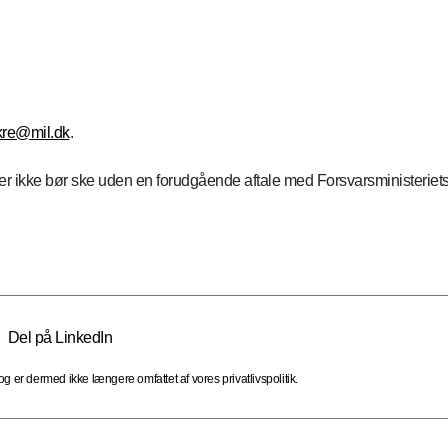
-kre@mil.dk
.
er ikke bør ske uden en forudgående aftale med Forsvarsministeriet
Del på LinkedIn
 er dermed ikke længere omfattet af vores privatlivspolitik.