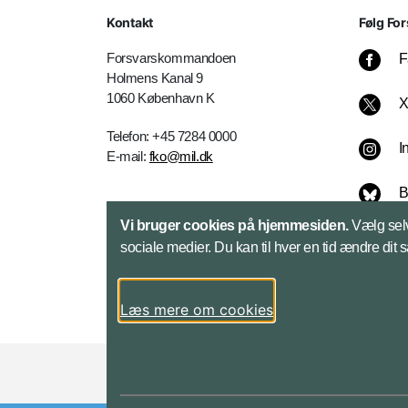
Kontakt
Følg For
Forsvarskommandoen
F
Holmens Kanal 9
1060 København K
Telefon: +45 7284 0000
I
E-mail:
fko@mil.dk
B
Kontakt
Vi bruger cookies på hjemmesiden.
Vælg selv
L
sociale medier. Du kan til hver en tid ændre dit 
Læs mere om cookies
Styrelser og myndigheder under Forsvarsmini