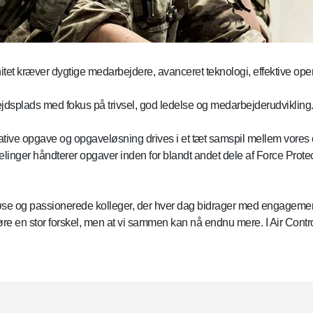
 kræver dygtige medarbejdere, avanceret teknologi, effektive operat
jdsplads med fokus på trivsel, god ledelse og medarbejderudvikling
tive opgave og opgaveløsning drives i et tæt samspil mellem vores ope
elinger håndterer opgaver inden for blandt andet dele af Force Protec
iøse og passionerede kolleger, der hver dag bidrager med engagement
re en stor forskel, men at vi sammen kan nå endnu mere. I Air Control