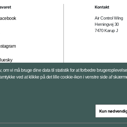
svaret
Kontakt
Air Control Wing
acebook
Herningvej 30
7470 Karup J
X
nstagram
luesky
, om vi må bruge dine data til statistik for at forbedre brugeroplevel
inkedIn
samtykke ved at klikke på det lille cookie-ikon i venstre side af skærm
Kun nødvendi
steriet