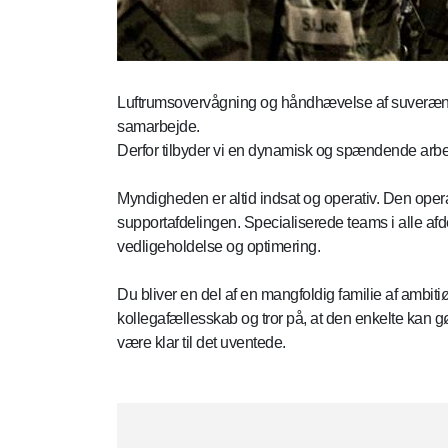
Luftrumsovervågning og håndhævelse af suverænitet
samarbejde.
Derfor tilbyder vi en dynamisk og spændende arbe
Myndigheden er altid indsat og operativ. Den opera
supportafdelingen. Specialiserede teams i alle afd
vedligeholdelse og optimering.
Du bliver en del af en mangfoldig familie af ambit
kollegafællesskab og tror på, at den enkelte kan gø
være klar til det uventede.