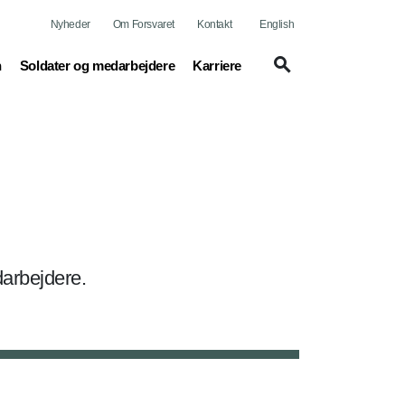
Nyheder
Om Forsvaret
Kontakt
English
(current)
(current)
n
Soldater og medarbejdere
Karriere
darbejdere.