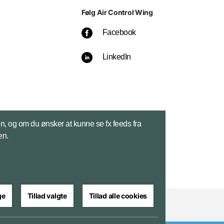
Følg Air Control Wing
Facebook
LinkedIn
sen, og om du ønsker at kunne se fx feeds fra
en.
ge
Tillad valgte
Tillad alle cookies