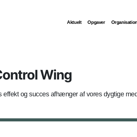
(current)
(current)
(current)
Aktuelt
Opgaver
Organisatio
 Control Wing
es effekt og succes afhænger af vores dygtige me