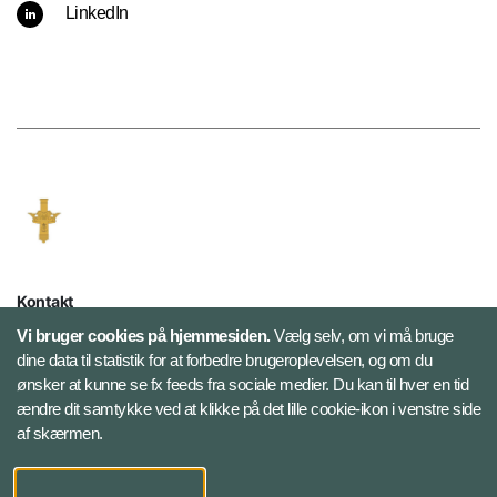
LinkedIn
Kontakt
Vi bruger cookies på hjemmesiden.
Vælg selv, om vi må bruge
Danske Artilleriregiment
dine data til statistik for at forbedre brugeroplevelsen, og om du
Oksbøl Kaserne, Grærup Havvej 2
ønsker at kunne se fx feeds fra sociale medier. Du kan til hver en tid
6840 Oksbøl
ændre dit samtykke ved at klikke på det lille cookie-ikon i venstre side
af skærmen.
Telefon: +45 72 83 80 00
E-mail:
DAR-MYN@MIL.DK