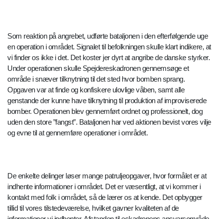
Som reaktion på angrebet, udførte bataljonen i den efterfølgende uge
en operation i området. Signalet til befolkningen skulle klart indikere, at
vi finder os ikke i det. Det koster jer dyrt at angribe de danske styrker.
Under operationen skulle Spejdereskadronen gennemsøge et
område i snæver tilknytning til det sted hvor bomben sprang.
Opgaven var at finde og konfiskere ulovlige våben, samt alle
genstande der kunne have tilknytning til produktion af improviserede
bomber. Operationen blev gennemført ordnet og professionelt, dog
uden den store ”fangst”. Bataljonen har ved aktionen bevist vores vilje
og evne til at gennemføre operationer i området.
De enkelte delinger løser mange patruljeopgaver, hvor formålet er at
indhente informationer i området. Det er væsentligt, at vi kommer i
kontakt med folk i området, så de lærer os at kende. Det opbygger
tillid til vores tilstedeværelse, hvilket gavner kvaliteten af de
informationer vi indhenter. Afstanden til eskadronens ansvarsområde