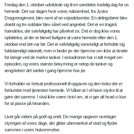
Fredag den 1. oktober udviklede sig til en særdeles kedelig dag for os
hernede. Det var dagen hvor vores naboenhed, fra Jyske
Dragonregiment, blev ramt af en vejsidebombe. En delingsfører blev
dræbt og tre soldater blev såret ved angrebet. Det er en tragisk
hændelse, der selvfølgelig har påvirket os. Det er dog ikke vores
opfattelse, at der er blevet farligere at være hernede efter den 1.
oktober end det var før. Det er selvfølgelig vanskeligt at forholde sig
fuldstændigt rationelt, men vi beder jer der hjemme om ikke at dvæle
for længe ved de mørke tanker. I eskadronen har vi talt meget om
episoden, og vores største bekymring er netop de tanker og
ængstelser det sætter i gang hjemme hos jer.
Vi forholder os fortsat professionelt til opgaven og den risiko der er
forbundet med tjenesten hernede. Vi håber at I vil have styrke til at
gøre det samme. I skal ikke være i tvivl om, at vi gør alt hvad vi kan
for at passe på hinanden.
Livet går videre på godt og ondt. De mange opgaver overtager
styringen af vores dage, der glider ubemærket af sted og flyder
sammen i vores hukommelse.