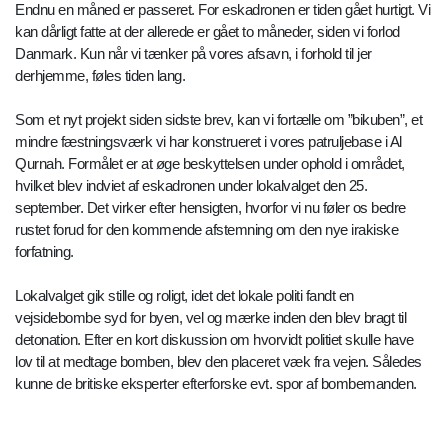
Endnu en måned er passeret. For eskadronen er tiden gået hurtigt. Vi
kan dårligt fatte at der allerede er gået to måneder, siden vi forlod
Danmark. Kun når vi tænker på vores afsavn, i forhold til jer
derhjemme, føles tiden lang.
Som et nyt projekt siden sidste brev, kan vi fortælle om ”bikuben”, et
mindre fæstningsværk vi har konstrueret i vores patruljebase i Al
Qurnah. Formålet er at øge beskyttelsen under ophold i området,
hvilket blev indviet af eskadronen under lokalvalget den 25.
september. Det virker efter hensigten, hvorfor vi nu føler os bedre
rustet forud for den kommende afstemning om den nye irakiske
forfatning.
Lokalvalget gik stille og roligt, idet det lokale politi fandt en
vejsidebombe syd for byen, vel og mærke inden den blev bragt til
detonation. Efter en kort diskussion om hvorvidt politiet skulle have
lov til at medtage bomben, blev den placeret væk fra vejen. Således
kunne de britiske eksperter efterforske evt. spor af bombemanden.