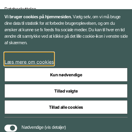
Databeskyttelse
Vi bruger cookies på hjemmesiden.
Vælg selv, om vi må bruge
dine data til statistik for at forbedre brugeroplevelsen, og om du
Følg Gardehusarregimentet
ønsker at kunne se fx feeds fra sociale medier. Du kan til hver en tid
ændre dit samtykke ved at klikke på det lille cookie-ikon i venstre side
Facebook
af skærmen.
Instagram
Læs mere om cookies
Kun nødvendige
Tillad valgte
Styrelser og myndigheder under Forsvarsministeriet
Tillad alle cookies
Databeskyttelse og ansvar
Nødvendige
(vis detaljer)