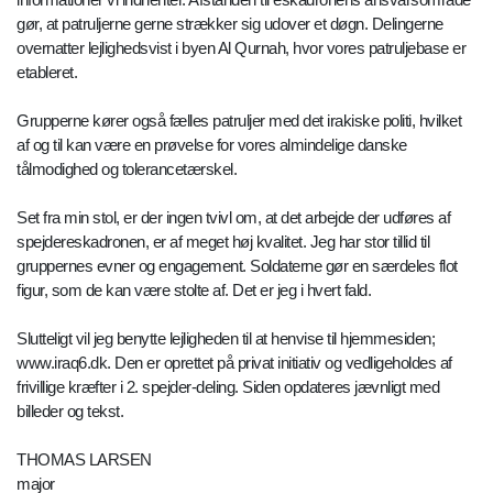
gør, at patruljerne gerne strækker sig udover et døgn. Delingerne
overnatter lejlighedsvist i byen Al Qurnah, hvor vores patruljebase er
etableret.
Grupperne kører også fælles patruljer med det irakiske politi, hvilket
af og til kan være en prøvelse for vores almindelige danske
tålmodighed og tolerancetærskel.
Set fra min stol, er der ingen tvivl om, at det arbejde der udføres af
spejdereskadronen, er af meget høj kvalitet. Jeg har stor tillid til
gruppernes evner og engagement. Soldaterne gør en særdeles flot
figur, som de kan være stolte af. Det er jeg i hvert fald.
Slutteligt vil jeg benytte lejligheden til at henvise til hjemmesiden;
www.iraq6.dk. Den er oprettet på privat initiativ og vedligeholdes af
frivillige kræfter i 2. spejder-deling. Siden opdateres jævnligt med
billeder og tekst.
THOMAS LARSEN
major