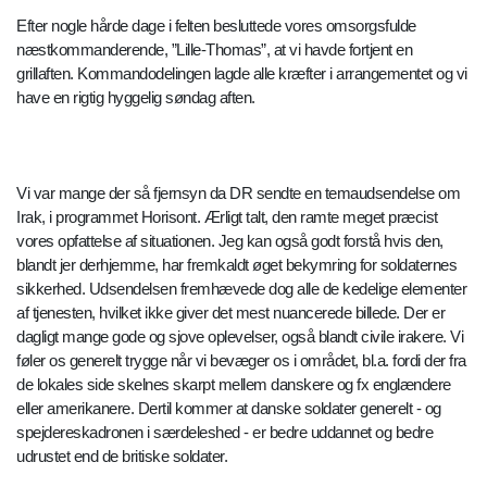
Efter nogle hårde dage i felten besluttede vores omsorgsfulde
næstkommanderende, ”Lille-Thomas”, at vi havde fortjent en
grillaften. Kommandodelingen lagde alle kræfter i arrangementet og vi
have en rigtig hyggelig søndag aften.
Vi var mange der så fjernsyn da DR sendte en temaudsendelse om
Irak, i programmet Horisont. Ærligt talt, den ramte meget præcist
vores opfattelse af situationen. Jeg kan også godt forstå hvis den,
blandt jer derhjemme, har fremkaldt øget bekymring for soldaternes
sikkerhed. Udsendelsen fremhævede dog alle de kedelige elementer
af tjenesten, hvilket ikke giver det mest nuancerede billede. Der er
dagligt mange gode og sjove oplevelser, også blandt civile irakere. Vi
føler os generelt trygge når vi bevæger os i området, bl.a. fordi der fra
de lokales side skelnes skarpt mellem danskere og fx englændere
eller amerikanere. Dertil kommer at danske soldater generelt - og
spejdereskadronen i særdeleshed - er bedre uddannet og bedre
udrustet end de britiske soldater.