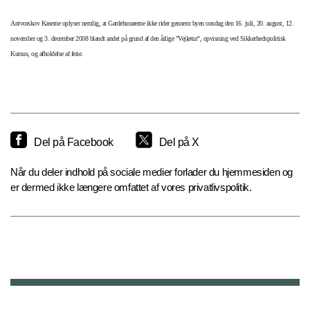
Antvorskov Kaserne oplyser nemlig, at Gardehusarerne ikke rider gennem byen onsdag den 16. juli, 20. august, 12.
november og 3. december 2008 blandt andet på grund af den årlige "Vejløtur", opvisning ved Sikkerhedspolitisk
Kursus, og afholdelse af ferie.
Del på Facebook
Del på X
Når du deler indhold på sociale medier forlader du hjemmesiden og
er dermed ikke længere omfattet af vores privatlivspolitik.