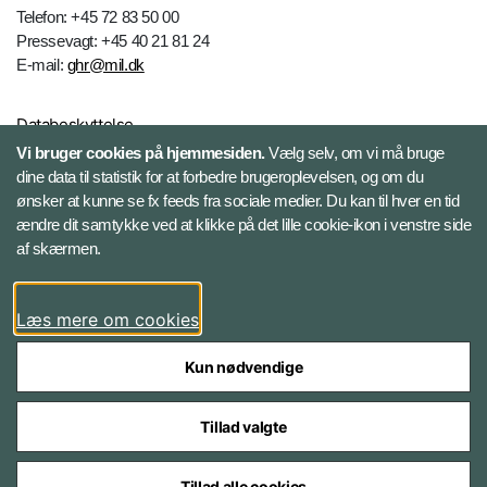
Telefon: +45 72 83 50 00
Pressevagt: +45 40 21 81 24
E-mail:
ghr@mil.dk
Databeskyttelse
Vi bruger cookies på hjemmesiden.
Vælg selv, om vi må bruge
dine data til statistik for at forbedre brugeroplevelsen, og om du
Følg Gardehusarregimentet
ønsker at kunne se fx feeds fra sociale medier. Du kan til hver en tid
ændre dit samtykke ved at klikke på det lille cookie-ikon i venstre side
Facebook
af skærmen.
Instagram
Læs mere om cookies
Kun nødvendige
Tillad valgte
Styrelser og myndigheder under Forsvarsministeriet
Tillad alle cookies