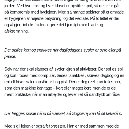
jorden. Ved hvert rør og hver kloset er opstillet sprit, så der ikke gås
på kompromis med hygiejnen. Med så mange soldater på et område
er hygiejnen af højeste betydning, og det ved alle. På toilettet er der
også gjort lidt ekstra for at gøre det hjemligt med blade og
afskærmning.
Der spilles kort og snakkes når dagligdagens sysler er ovre eller på
pause.
Selv når der skal slappes af, syder lejren af aktiviteter. Der spilles spil
og kort, rodes med computer, læses, snakkes, skrives dagbog og en
enkelt frisør-salon opstår hist og pist. Der er dog reelt kun to frisurer,
som den maskine kan tage – kort eller meget kort, men de er de
mest praktiske, når man arbejder og lever i et så sandfyldt område.
Der lægges sidste hånd på værket, så Sognevej kan få sit kirketårn.
Med sig i lejren er også feltpræsten. Han er med sammen med de