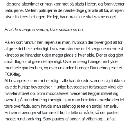
I de sene aftentimer er man kommet på plads i lejren, og foran venter
patruljerne. Mellem patruljerne de næste dage gør alle alt for, at lejren
bliver til deres helt egen. En lejr, hvor man ikke skal savne noget.
Et af de mange soverum, hvor soldaterne bor.
På en kort rundtur her i lejren ser man, hvordan der bliver gjort alt for
at gøre det hele beboeligt. I soveområderne er feltsengene nærmest
klinet op ad hinanden uden meget plads til hver side. Der er dog gjort
små tiltag for at gøre det hjemligt. Over en seng hænger en hylde
med hele garderoben, og over en anden hænger Dannebrog eller et
FCK-flag.
Al bevægelse i rummet er rolig – alle har allerede vænnet sig til ikke at
lave de hurtige bevægelser. Hurtige bevægelser forårsager vind, der
hvirvler støvet op. Som moccafarvet hvedemel lægger støvet sig
overalt, på hænderne og i ansigtet kan man hele tiden mærke den let
tørre overflade, som havde man stået og æltet en tørdej i timevis.
Enhver støvsuger vil komme til kort i dette område, så der pustes
meget rundt omkring. Støv pustes af bøger, af våben og… af alt.