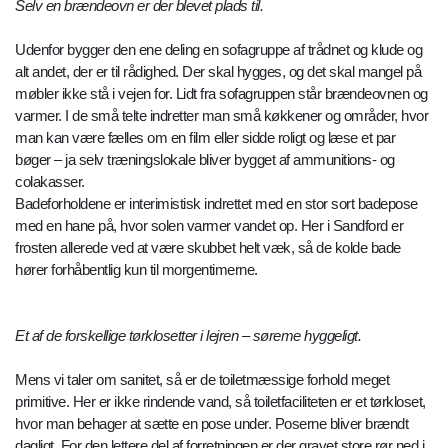
Selv en brændeovn er der blevet plads til.
Udenfor bygger den ene deling en sofagruppe af trådnet og klude og
alt andet, der er til rådighed. Der skal hygges, og det skal mangel på
møbler ikke stå i vejen for. Lidt fra sofagruppen står brændeovnen og
varmer. I de små telte indretter man små køkkener og områder, hvor
man kan være fælles om en film eller sidde roligt og læse et par
bøger – ja selv træningslokale bliver bygget af ammunitions- og
colakasser.
Badeforholdene er interimistisk indrettet med en stor sort badepose
med en hane på, hvor solen varmer vandet op. Her i Sandford er
frosten allerede ved at være skubbet helt væk, så de kolde bade
hører forhåbentlig kun til morgentimerne.
Et af de forskellige tørklosetter i lejren – søreme hyggeligt.
Mens vi taler om sanitet, så er de toiletmæssige forhold meget
primitive. Her er ikke rindende vand, så toiletfaciliteten er et tørkloset,
hvor man behager at sætte en pose under. Poserne bliver brændt
dagligt. For den lettere del af forretningen er der gravet store rør ned i