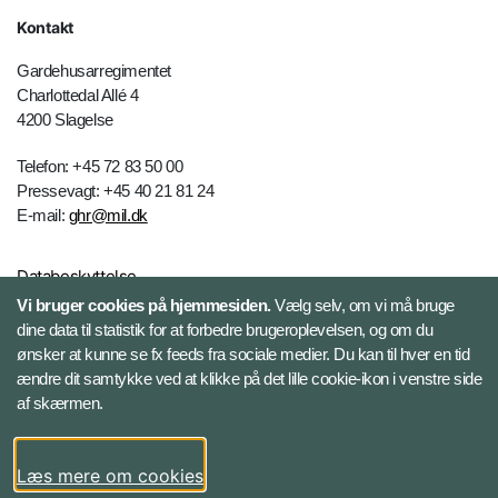
Kontakt
Gardehusarregimentet
Charlottedal Allé 4
4200 Slagelse
Telefon: +45 72 83 50 00
Pressevagt: +45 40 21 81 24
E-mail:
ghr@mil.dk
Databeskyttelse
Vi bruger cookies på hjemmesiden.
Vælg selv, om vi må bruge
dine data til statistik for at forbedre brugeroplevelsen, og om du
Følg Gardehusarregimentet
ønsker at kunne se fx feeds fra sociale medier. Du kan til hver en tid
ændre dit samtykke ved at klikke på det lille cookie-ikon i venstre side
Facebook
af skærmen.
Instagram
Læs mere om cookies