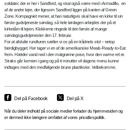
soldater, der er her i Sandford, og skal også være med i Armadillo, en
af de andre lejre, der ligesom Sandford ligger på kanten af Green
Zone. Kompagniet mener, at han naturligvis skal have en kirke til sin
første gudstjeneste søndag, så hele lørdagen arbejdes der på et
kirketårn til lejren. Klokkerne ringede til den første af mange
søndagsgudstjenester den 17. februar.
For at afslutte rundturen sætter vi os på en trådnets stol – netop
færdigbygget. Her tager vi en af de amerikanske Meals-Ready-to-Eat
frem. Hælder vand ned i den matgrønne pose, hvor den varme ret er.
Straks går kemien i gang og på ti minutter vil dagens menu kunne
indtages med den medfølgende brune plastikske. Velbekomme.
Del på Facebook
Del på X
Når du deler indhold på sociale medier forlader du hjemmesiden og
er dermed ikke længere omfattet af vores privatlivspolitik.