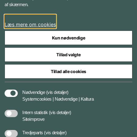
af skærmen.
Instagram
Læs mere om cookies
Kun nødvendige
Tillad valgte
Styrelser og myndigheder under Forsvarsministeriet
Tillad alle cookies
Databeskyttelse og ansvar
Nødvendige
(vis detaljer)
Systemcookies | Nødvendige | Kaltura
Cookiepolitik
Intern statistik
(vis detaljer)
Siteimprove
Tilgængelighedserklæring
Tredjeparts
(vis detaljer)