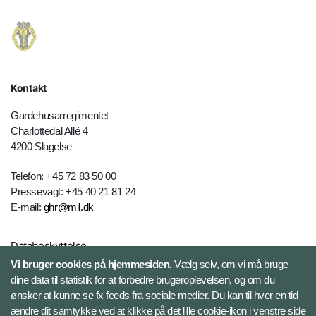
Kontakt
Gardehusarregimentet
Charlottedal Allé 4
4200 Slagelse
Telefon: +45 72 83 50 00
Pressevagt: +45 40 21 81 24
E-mail:
ghr@mil.dk
Databeskyttelse
Vi bruger cookies på hjemmesiden.
Vælg selv, om vi må bruge
dine data til statistik for at forbedre brugeroplevelsen, og om du
Følg Gardehusarregimentet
ønsker at kunne se fx feeds fra sociale medier. Du kan til hver en tid
ændre dit samtykke ved at klikke på det lille cookie-ikon i venstre side
Facebook