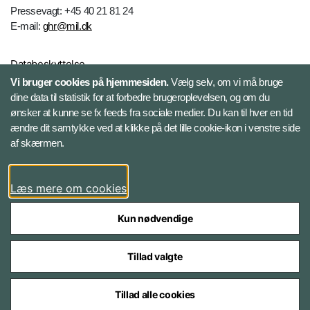
Pressevagt: +45 40 21 81 24
E-mail:
ghr@mil.dk
Databeskyttelse
Vi bruger cookies på hjemmesiden.
Vælg selv, om vi må bruge
dine data til statistik for at forbedre brugeroplevelsen, og om du
Følg Gardehusarregimentet
ønsker at kunne se fx feeds fra sociale medier. Du kan til hver en tid
ændre dit samtykke ved at klikke på det lille cookie-ikon i venstre side
Facebook
af skærmen.
Instagram
Læs mere om cookies
Kun nødvendige
Tillad valgte
Styrelser og myndigheder under Forsvarsministeriet
Tillad alle cookies