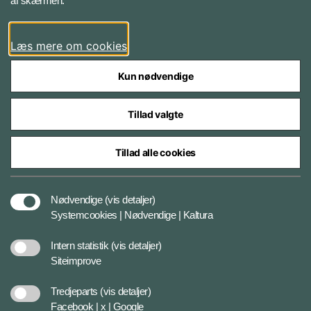
af skærmen.
Instagram
Læs mere om cookies
Kun nødvendige
Tillad valgte
Styrelser og myndigheder under Forsvarsministeriet
Tillad alle cookies
Databeskyttelse og ansvar
Nødvendige
(vis detaljer)
Systemcookies | Nødvendige | Kaltura
Cookiepolitik
Intern statistik
(vis detaljer)
Siteimprove
Tilgængelighedserklæring
Tredjeparts
(vis detaljer)
Facebook | x | Google