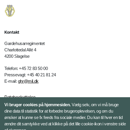
Kontakt
Gardehusarregimentet
Charlottedal Allé 4
4200 Slagelse
Telefon: +45 72 83 50 00
Pressevagt: +45 40 21 81 24
E-mail:
ghr@mil.dk
Databeskyttelse
Vi bruger cookies på hjemmesiden.
Vælg selv, om vi må bruge
dine data til statistik for at forbedre brugeroplevelsen, og om du
Følg Gardehusarregimentet
ønsker at kunne se fx feeds fra sociale medier. Du kan til hver en tid
ændre dit samtykke ved at klikke på det lille cookie-ikon i venstre side
Facebook