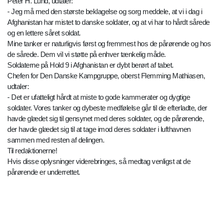
Peter H. Lund, udtaler:
- Jeg må med den største beklagelse og sorg meddele, at vi i dag i
Afghanistan har mistet to danske soldater, og at vi har to hårdt sårede
og en lettere såret soldat.
Mine tanker er naturligvis først og fremmest hos de pårørende og hos
de sårede. Dem vil vi støtte på enhver tænkelig måde.
Soldaterne på Hold 9 i Afghanistan er dybt berørt af tabet.
Chefen for Den Danske Kampgruppe, oberst Flemming Mathiasen,
udtaler:
- Det er ufatteligt hårdt at miste to gode kammerater og dygtige
soldater. Vores tanker og dybeste medfølelse går til de efterladte, der
havde glædet sig til gensynet med deres soldater, og de pårørende,
der havde glædet sig til at tage imod deres soldater i lufthavnen
sammen med resten af delingen.
Til redaktionerne!
Hvis disse oplysninger viderebringes, så medtag venligst at de
pårørende er underrettet.