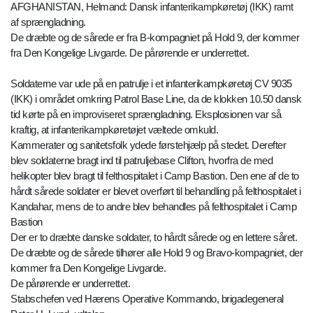
AFGHANISTAN, Helmand: Dansk infanterikampkøretøj (IKK) ramt
af sprængladning.
De dræbte og de sårede er fra B-kompagniet på Hold 9, der kommer
fra Den Kongelige Livgarde. De pårørende er underrettet.
Soldaterne var ude på en patrulje i et infanterikampkøretøj CV 9035
(IKK) i området omkring Patrol Base Line, da de klokken 10.50 dansk
tid kørte på en improviseret sprængladning. Eksplosionen var så
kraftig, at infanterikampkøretøjet væltede omkuld.
Kammerater og sanitetsfolk ydede førstehjælp på stedet. Derefter
blev soldaterne bragt ind til patruljebase Clifton, hvorfra de med
helikopter blev bragt til felthospitalet i Camp Bastion. Den ene af de to
hårdt sårede soldater er blevet overført til behandling på felthospitalet i
Kandahar, mens de to andre blev behandles på felthospitalet i Camp
Bastion
Der er to dræbte danske soldater, to hårdt sårede og en lettere såret.
De dræbte og de sårede tilhører alle Hold 9 og Bravo-kompagniet, der
kommer fra Den Kongelige Livgarde.
De pårørende er underrettet.
Stabschefen ved Hærens Operative Kommando, brigadegeneral