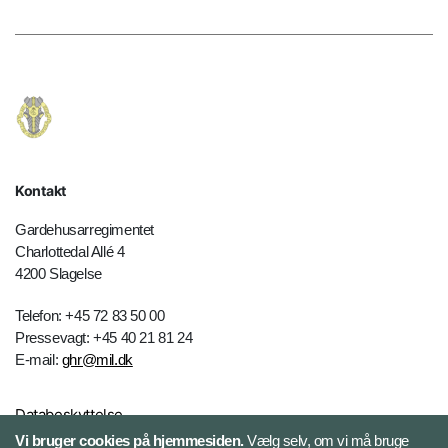
Kontakt
Gardehusarregimentet
Charlottedal Allé 4
4200 Slagelse
Telefon: +45 72 83 50 00
Pressevagt: +45 40 21 81 24
E-mail:
ghr@mil.dk
Databeskyttelse
Vi bruger cookies på hjemmesiden.
Vælg selv, om vi må bruge