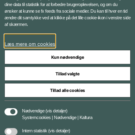
dine data til statistik for at forbedre brugeroplevelsen, og om du
Følg Gardehusarregimentet
ønsker at kunne se fx feeds fra sociale medier. Du kan til hver en tid
ændre dit samtykke ved at klikke på det lille cookie-ikon i venstre side
Facebook
af skærmen.
Instagram
Læs mere om cookies
Kun nødvendige
Tillad valgte
Styrelser og myndigheder under Forsvarsministeriet
Tillad alle cookies
Databeskyttelse og ansvar
Nødvendige
(vis detaljer)
Systemcookies | Nødvendige | Kaltura
Cookiepolitik
Intern statistik
(vis detaljer)