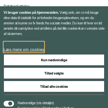
Databeskyttelse
Vi bruger cookies på hjemmesiden.
Vælg selv, om vi må bruge
dine data til statistik for at forbedre brugeroplevelsen, og om du
Følg Gardehusarregimentet
ønsker at kunne se fx feeds fra sociale medier. Du kan til hver en tid
ændre dit samtykke ved at klikke på det lille cookie-ikon i venstre side
Facebook
af skærmen.
Instagram
Læs mere om cookies
Kun nødvendige
Tillad valgte
Styrelser og myndigheder under Forsvarsministeriet
Tillad alle cookies
Databeskyttelse og ansvar
Nødvendige
(vis detaljer)