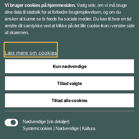
Vi bruger cookies på hjemmesiden.
Vælg selv, om vi må bruge
dine data til statistik for at forbedre brugeroplevelsen, og om du
Følg Gardehusarregimentet
ønsker at kunne se fx feeds fra sociale medier. Du kan til hver en tid
ændre dit samtykke ved at klikke på det lille cookie-ikon i venstre side
Facebook
af skærmen.
Instagram
Læs mere om cookies
Kun nødvendige
Tillad valgte
Styrelser og myndigheder under Forsvarsministeriet
Tillad alle cookies
Databeskyttelse og ansvar
Nødvendige
(vis detaljer)
Systemcookies | Nødvendige | Kaltura
Cookiepolitik