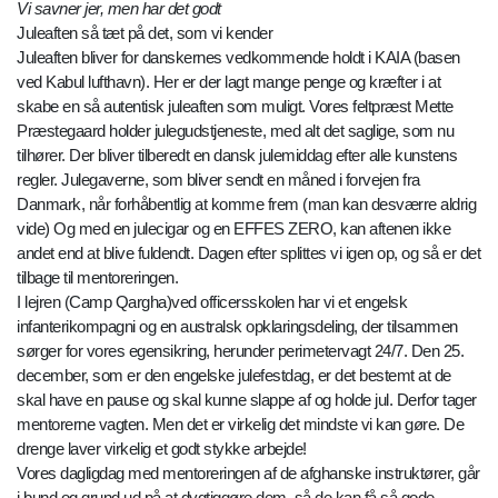
Vi savner jer, men har det godt
Juleaften så tæt på det, som vi kender
Juleaften bliver for danskernes vedkommende holdt i KAIA (basen
ved Kabul lufthavn). Her er der lagt mange penge og kræfter i at
skabe en så autentisk juleaften som muligt. Vores feltpræst Mette
Præstegaard holder julegudstjeneste, med alt det saglige, som nu
tilhører. Der bliver tilberedt en dansk julemiddag efter alle kunstens
regler. Julegaverne, som bliver sendt en måned i forvejen fra
Danmark, når forhåbentlig at komme frem (man kan desværre aldrig
vide) Og med en julecigar og en EFFES ZERO, kan aftenen ikke
andet end at blive fuldendt. Dagen efter splittes vi igen op, og så er det
tilbage til mentoreringen.
I lejren (Camp Qargha)ved officersskolen har vi et engelsk
infanterikompagni og en australsk opklaringsdeling, der tilsammen
sørger for vores egensikring, herunder perimetervagt 24/7. Den 25.
december, som er den engelske julefestdag, er det bestemt at de
skal have en pause og skal kunne slappe af og holde jul. Derfor tager
mentorerne vagten. Men det er virkelig det mindste vi kan gøre. De
drenge laver virkelig et godt stykke arbejde!
Vores dagligdag med mentoreringen af de afghanske instruktører, går
i bund og grund ud på at dygtiggøre dem, så de kan få så gode