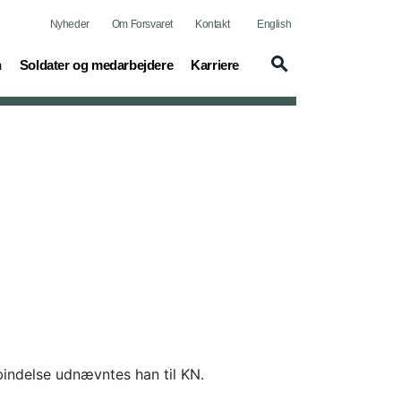
Nyheder
Om Forsvaret
Kontakt
English
(current)
(current)
n
Soldater og medarbejdere
Karriere
bindelse udnævntes han til KN.