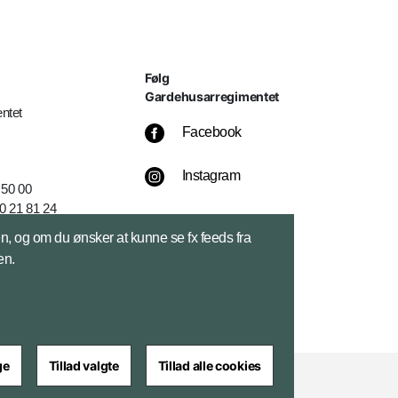
Følg
Gardehusarregimentet
ntet
Facebook
Instagram
 50 00
0 21 81 24
k
sen, og om du ønsker at kunne se fx feeds fra
en.
ge
Tillad valgte
Tillad alle cookies