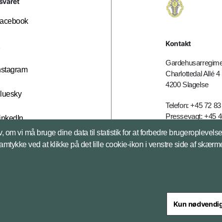
svaret
acebook
Kontakt
X
Gardehusarregime
nstagram
Charlottedal Allé 4
4200 Slagelse
luesky
Telefon: +45 72 83
Pressevagt: +45 4
inkedIn
E-mail:
ghr@mil.d
, om vi må bruge dine data til statistik for at forbedre brugeroplevel
samtykke ved at klikke på det lille cookie-ikon i venstre side af skærm
Databeskyttelse
Kun nødvendi
steriet