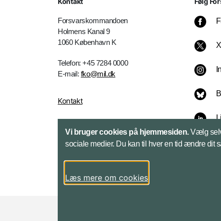
Kontakt
Følg For
Forsvarskommandoen
F
Holmens Kanal 9
1060 København K
Telefon: +45 7284 0000
I
E-mail:
fko@mil.dk
B
Kontakt
L
Vi bruger cookies på hjemmesiden.
Vælg selv
sociale medier. Du kan til hver en tid ændre dit 
Læs mere om cookies
Styrelser og myndigheder under Forsvarsmini