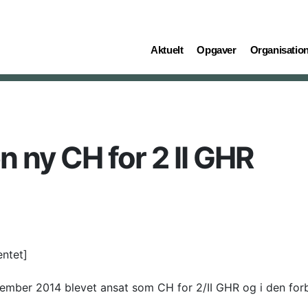
(current)
(current)
(current)
Aktuelt
Opgaver
Organisatio
n ny CH for 2 II GHR
entet]
ptember 2014 blevet ansat som CH for 2/II GHR og i den for