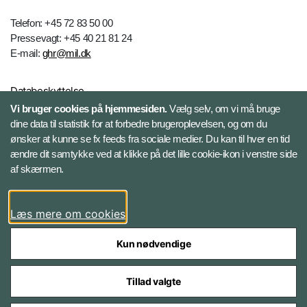
Telefon: +45 72 83 50 00
Pressevagt: +45 40 21 81 24
E-mail:
ghr@mil.dk
Databeskyttelse
Vi bruger cookies på hjemmesiden.
Vælg selv, om vi må bruge
dine data til statistik for at forbedre brugeroplevelsen, og om du
Følg Gardehusarregimentet
ønsker at kunne se fx feeds fra sociale medier. Du kan til hver en tid
ændre dit samtykke ved at klikke på det lille cookie-ikon i venstre side
Facebook
af skærmen.
Instagram
Læs mere om cookies
Kun nødvendige
Tillad valgte
Styrelser og myndigheder under Forsvarsministeriet