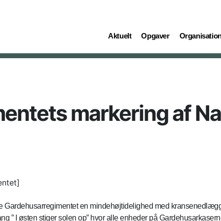
(current)
(current)
(current)
Aktuelt
Opgaver
Organisatio
ntets markering af Na
entet]
ørte Gardehusarregimentet en mindehøjtidelighed med kransenedlæ
 ” I østen stiger solen op” hvor alle enheder på Gardehusarkasern