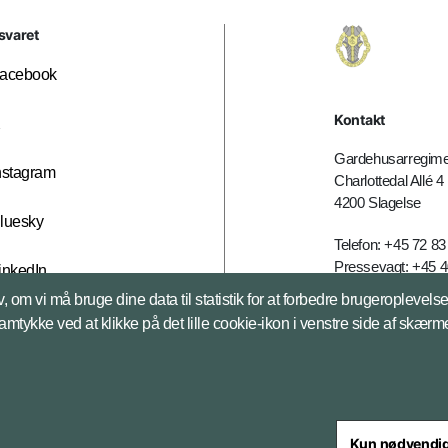
svaret
acebook
Kontakt
X
Gardehusarregime
nstagram
Charlottedal Allé 4
4200 Slagelse
luesky
Telefon: +45 72 83
Pressevagt: +45 4
inkedIn
E-mail:
ghr@mil.d
, om vi må bruge dine data til statistik for at forbedre brugeroplevel
samtykke ved at klikke på det lille cookie-ikon i venstre side af skærm
Databeskyttelse
Kun nødvendi