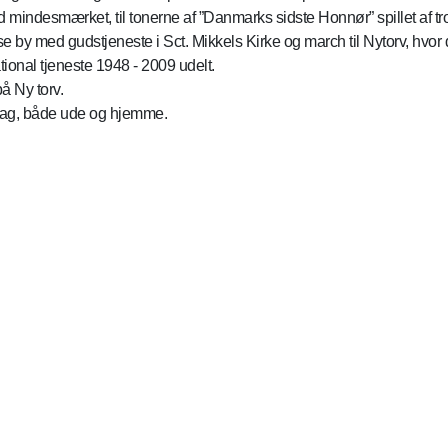
d mindesmærket, til tonerne af ”Danmarks sidste Honnør” spillet af
e by med gudstjeneste i Sct. Mikkels Kirke og march til Nytorv, hvor 
ional tjeneste 1948 - 2009 udelt.
å Ny torv.
dag, både ude og hjemme.