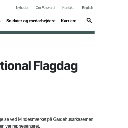
Nyheder
Om Forsvaret
Kontakt
English
(current)
(current)
n
Soldater og medarbejdere
Karriere
tional Flagdag
ggelse ved Mindesmærket på Gardehusarkasernen.
en var repræsenteret.