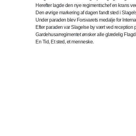
Herefter lagde den nye regimentschef en krans ve
Den øvrige markering af dagen fandt sted i Slagels
Under paraden blev Forsvarets medalje for Internat
Efter paraden var Slagelse by vært ved reception p
Gardehusarregimentet ønsker alle glædelig Flag
En Tid, Et sted, et menneske.