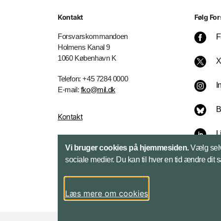
Kontakt
Følg For
Forsvarskommandoen
F
Holmens Kanal 9
1060 København K
Telefon: +45 7284 0000
I
E-mail:
fko@mil.dk
B
Kontakt
L
Vi bruger cookies på hjemmesiden.
Vælg selv
sociale medier. Du kan til hver en tid ændre dit 
Læs mere om cookies