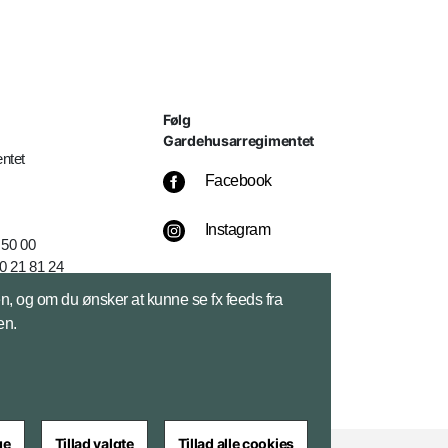
Følg
Gardehusarregimentet
ntet
Facebook
Instagram
 50 00
0 21 81 24
k
sen, og om du ønsker at kunne se fx feeds fra
en.
ge
Tillad valgte
Tillad alle cookies