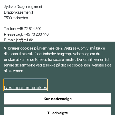
Jydske Dragonregiment
Dragonkasernen 1
7500 Holstebro
Telefon: +45 72 824 500
Pressevagt: +45 70 200 440
E-mail:
jdr@mil.dk
Vi bruger cookies på hjemmesiden.
Vælg selv, om vi må bruge
dine data til statistik for at forbedre brugeroplevelsen, og om du
Databeskyttelse
ønsker at kunne se fx feeds fra sociale medier. Du kan til hver en tid
ændre dit samtykke ved at klikke på det lille cookie-ikon i venstre side
Følg Jydske Dragonregiment
af skærmen.
Facebook
Læs mere om cookies
Kun nødvendige
Tillad valgte