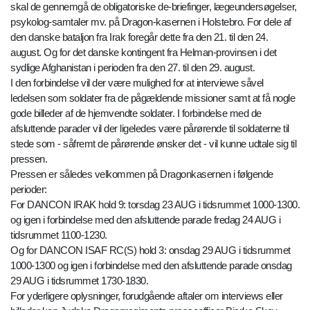
skal de gennemgå de obligatoriske de-briefinger, lægeundersøgelser,
psykolog-samtaler mv. på Dragon-kasernen i Holstebro. For dele af
den danske bataljon fra Irak foregår dette fra den 21. til den 24.
august. Og for det danske kontingent fra Helman-provinsen i det
sydlige Afghanistan i perioden fra den 27. til den 29. august.
I den forbindelse vil der være mulighed for at interviewe såvel
ledelsen som soldater fra de pågældende missioner samt at få nogle
gode billeder af de hjemvendte soldater. I forbindelse med de
afsluttende parader vil der ligeledes være pårørende til soldaterne til
stede som - såfremt de pårørende ønsker det - vil kunne udtale sig til
pressen.
Pressen er således velkommen på Dragonkasernen i følgende
perioder:
For DANCON IRAK hold 9: torsdag 23 AUG i tidsrummet 1000-1300.
og igen i forbindelse med den afsluttende parade fredag 24 AUG i
tidsrummet 1100-1230.
Og for DANCON ISAF RC(S) hold 3: onsdag 29 AUG i tidsrummet
1000-1300 og igen i forbindelse med den afsluttende parade onsdag
29 AUG i tidsrummet 1730-1830.
For yderligere oplysninger, forudgående aftaler om interviews eller