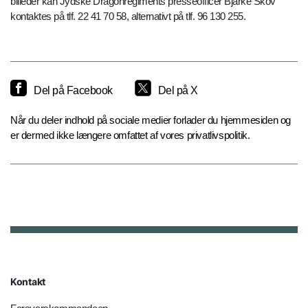
billeder kan Jydske Dragonregiments presseofficer Bjarke Skov
kontaktes på tlf. 22 41 70 58, alternativt på tlf. 96 130 255.
Del på Facebook
Del på X
Når du deler indhold på sociale medier forlader du hjemmesiden og
er dermed ikke længere omfattet af vores privatlivspolitik.
Kontakt