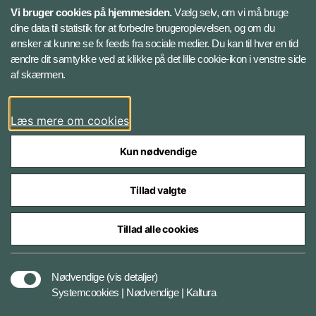
Vi bruger cookies på hjemmesiden.
Vælg selv, om vi må bruge
dine data til statistik for at forbedre brugeroplevelsen, og om du
Databeskyttelse
ønsker at kunne se fx feeds fra sociale medier. Du kan til hver en tid
ændre dit samtykke ved at klikke på det lille cookie-ikon i venstre side
Følg Jydske Dragonregiment
af skærmen.
Facebook
Læs mere om cookies
Kun nødvendige
Tillad valgte
Styrelser og myndigheder under Forsvarsministeriet
Tillad alle cookies
Databeskyttelse og ansvar
Nødvendige
(vis detaljer)
Systemcookies | Nødvendige | Kaltura
Cookiepolitik