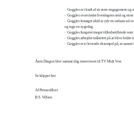
·
Goggles er i kraft af sit store engagement og 
·
Goggles overvinder hverdagens små og store p
·
Goggles forsøger altid at yde en indsats ud 
og tage en sygedag.
·
Goggles fungerer meget tilfredsstillende som
·
Goggles arbejder målrettet på at blive bedre t
·
Goggles er et levende eksempel på, at uanset h
Årets Dragon blev samme dag interviewet til TV Midt Vest.
Se klippet her:
Af Presseofficer
B.S. Villsen