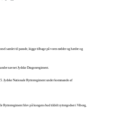
onel samlet til parade, kigge tilbage på vores rødder og hædre og
t under navnet Jydske Dragonregiment.
ede 5. Jydske Nationale Rytterregiment under kommando af
 Rytterregiment blev på kongens bud tildelt ryttergodser i Viborg,