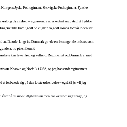
nt, Kongens Jyske Fodregiment, Slesvigske Fodregiment, Fynske
lekraft og dygtighed – er, passende ubeskedent sagt, stadigt Jydske
e tingene ikke bare ”godt nok”, men så godt som vi formår inden for
rden. Derude, langt fra Danmark gør de en fremragende indsats, som
gynde at tro på en fremtid.
danskere kan leve i fred og velfærd. Regimentet og Danmark er med
hanistan, Kosovo og Norfolk i USA, og jeg har sendt regimentets
d at forberede sig på den første udsendelse – også til jer vil jeg
 såret på mission i Afghanistan men har kæmpet sig tilbage, og