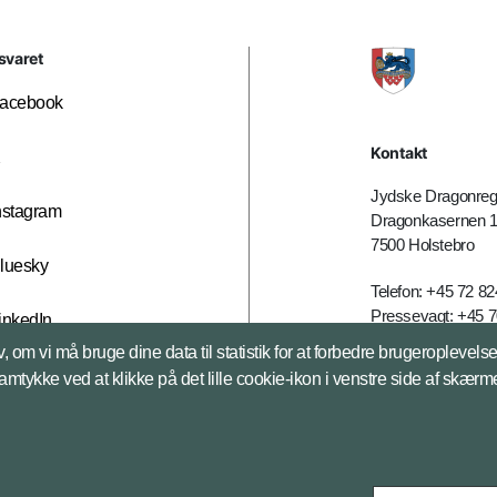
svaret
acebook
Kontakt
X
Jydske Dragonreg
nstagram
Dragonkasernen 
7500 Holstebro
luesky
Telefon: +45 72 8
Pressevagt: +45 7
inkedIn
E-mail:
jdr@mil.dk
, om vi må bruge dine data til statistik for at forbedre brugeroplevel
samtykke ved at klikke på det lille cookie-ikon i venstre side af skærm
Databeskyttelse