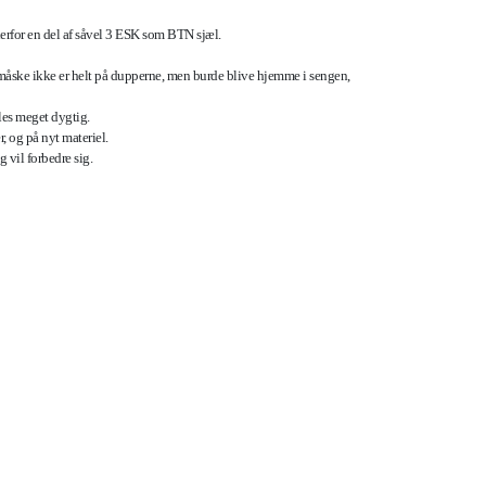
 derfor en del af såvel 3 ESK som BTN sjæl.
måske ikke er helt på dupperne, men burde blive hjemme i sengen,
les meget dygtig.
, og på nyt materiel.
 vil forbedre sig.