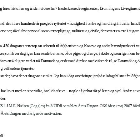
dag fører historien og ånden videre fra 7 hæderkronede regimenter; Dronningens Livregime
d, der i flere hundrede år prægede rytteriet – hurtighed i tanke og handling, initiativ, hand
soner, såvel fast personel som værnepligtige, militære og civile, der sætter en ære i at gør
a. 450 dragoner er netop nu udsendt til Afghanistan og Kosovo og andre brændpunkter i ve
ker, som hver dag igen kan sende børnene, både piger og drenge, i skole og som igen kan be
ed har vanskeligere ved at nå Danmark og er dermed direkte medvirkende til, at Danmark og 
og velfærdens tjeneste.
teder, hvor der er dragoner samlet. Jeg kan i dag overbringe jer fødselsdagshilsner fra Afg
ar levet med en stor risiko, har lidt afsavn – nogle af jer har sår på krop og sjæl. Andre er ve
yder.
S-1 J.M.E. Nielsen (Goggles) fra 3/I/JDR som blev Årets Dragon. OKS blev i maj 2007 hårdt
til Årets Dragon med følgende motivation:
DR.