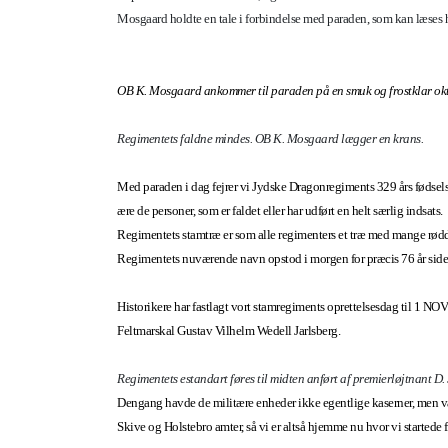
Mosgaard holdte en tale i forbindelse med paraden, som kan læses 
OB K. Mosgaard ankommer til paraden på en smuk og frostklar ok
Regimentets faldne mindes. OB K. Mosgaard lægger en krans.
Med paraden i dag fejrer vi Jydske Dragonregiments 329 års fødselsd
ære de personer, som er faldet eller har udført en helt særlig indsats.
Regimentets stamtræ er som alle regimenters et træ med mange rød
Regimentets nuværende navn opstod i morgen for præcis 76 år side
Historikere har fastlagt vort stamregiments oprettelsesdag til 1 N
Feltmarskal Gustav Vilhelm Wedell Jarlsberg.
Regimentets estandart føres til midten anført af premierløjtnant D.
Dengang havde de militære enheder ikke egentlige kaserner, men va
Skive og Holstebro amter, så vi er altså hjemme nu hvor vi startede f