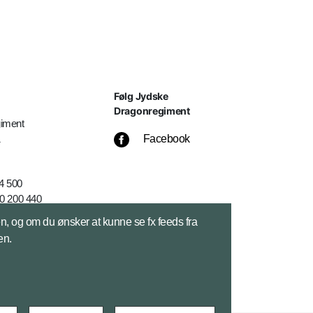
Følg Jydske
Dragonregiment
iment
1
Facebook
24 500
0 200 440
sen, og om du ønsker at kunne se fx feeds fra
en.