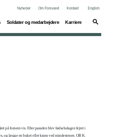
Nyheder
Om Forsvaret
Kontakt
English
(current)
(current)
n
Soldater og medarbejdere
Karriere
rt på fornem vis. Efter paraden blev fødselsdagen fejret i
des, og lægge en buket eller krans ved mindestenen. OB K.