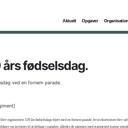
(current)
(current)
(current)
Aktuelt
Opgaver
Organisatio
års fødselsdag.
elsdag ved en fornem parade.
giment]
 blev regimentets 329 års fødselsdags fejret med en fornem parade, hvor eksercitsen blev udfø
soldater var inviteret til at deltage i paraden, således de sammen med regimentet kunne min