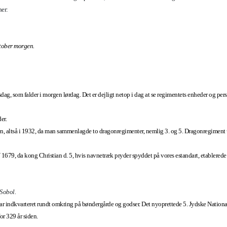
her:
tober morgen.
ag, som falder i morgen lørdag. Det er dejligt netop i dag at se regimentets enheder og pers
der.
n, altså i 1932, da man sammenlagde to dragonregimenter, nemlig 3. og 5. Dragonregimen
OV 1679, da kong Christian d. 5, hvis navnetræk pryder spyddet på vores estandart, etabler
 Sobol.
r indkvarteret rundt omkring på bøndergårde og godser. Det nyoprettede 5. Jydske Nationale
or 329 år siden.