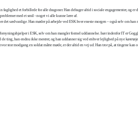
sin faglighed et forbillede for alle dragoner. Han deltager altid i sociale engagementer, og er
roblemer med et smil - noget vi alle kunne lære af.
over det sædvanlige. Han møder på arbejde ved ESK hver eneste morgen – også selv om han 
 forsyningshjælper i ESK, selv om han mangler formel uddannelse. Især indenfor IT er Gogg
il de ting, han endnu ikke mestrer, og han uddanner sig ved enhver lejlighed på nye køretøjer
vor stor modgang en soldat måtte møde, er der altid en vej ud. Han tror på, at tingene kan og