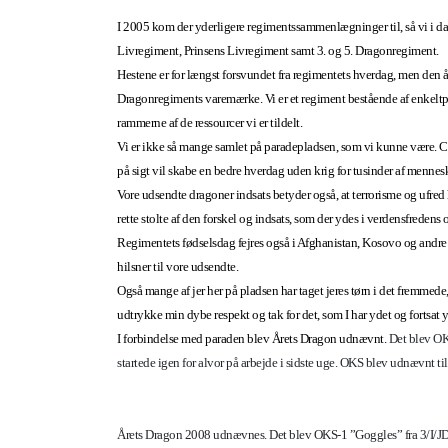
I 2005 kom der yderligere regimentssammenlægninger til, så vi i 
Livregiment, Prinsens Livregiment samt 3. og 5. Dragonregiment.
Hestene er for længst forsvundet fra regimentets hverdag, men den ån
Dragonregiments varemærke. Vi er et regiment bestående af enkeltper
rammerne af de ressourcer vi er tildelt.
Vi er ikke så mange samlet på paradepladsen, som vi kunne være. C
på sigt vil skabe en bedre hverdag uden krig for tusinder af mennes
Vore udsendte dragoner indsats betyder også, at terrorisme og ufr
rette stolte af den forskel og indsats, som der ydes i verdensfredens 
Regimentets fødselsdag fejres også i Afghanistan, Kosovo og andre s
hilsner til vore udsendte.
Også mange af jer her på pladsen har taget jeres tørn i det fremmede, h
udtrykke min dybe respekt og tak for det, som I har ydet og fortsat 
I forbindelse med paraden blev Årets Dragon udnævnt.
Det blev OK
startede igen for alvor på arbejde i sidste uge. OKS blev udnævnt 
Årets Dragon 2008 udnævnes. Det blev OKS-1 ”Goggles” fra 3/I/J