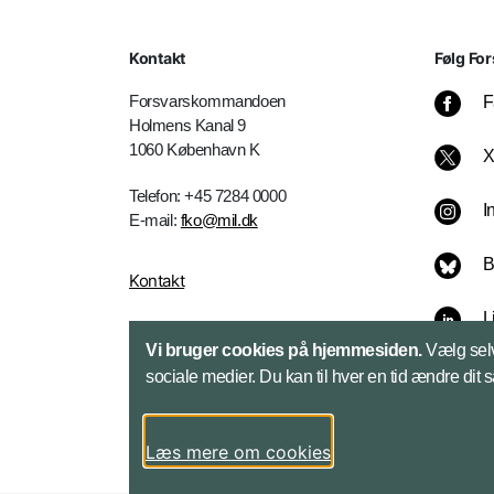
Kontakt
Følg For
Forsvarskommandoen
F
Holmens Kanal 9
1060 København K
Telefon: +45 7284 0000
I
E-mail:
fko@mil.dk
B
Kontakt
L
Vi bruger cookies på hjemmesiden.
Vælg selv
sociale medier. Du kan til hver en tid ændre dit 
Læs mere om cookies