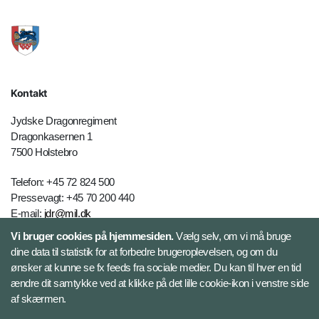
Kontakt
Jydske Dragonregiment
Dragonkasernen 1
7500 Holstebro
Telefon: +45 72 824 500
Pressevagt: +45 70 200 440
E-mail:
jdr@mil.dk
Vi bruger cookies på hjemmesiden.
Vælg selv, om vi må bruge
dine data til statistik for at forbedre brugeroplevelsen, og om du
Databeskyttelse
ønsker at kunne se fx feeds fra sociale medier. Du kan til hver en tid
ændre dit samtykke ved at klikke på det lille cookie-ikon i venstre side
Følg Jydske Dragonregiment
af skærmen.
Facebook