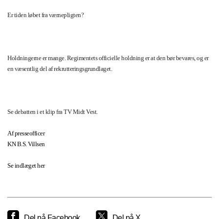
Er tiden løbet fra værnepligten?
Holdningerne er mange. Regimentets officielle holdning er at den bør bevares, og er
en væsentlig del af rekrutteringsgrundlaget.
Se debatten i et klip fra TV Midt Vest.
Af presseofficer
KN B.S. Villsen
Se indlæget her
Del på Facebook
Del på X