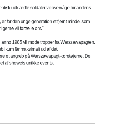
tentisk udklædte soldater vil overvåge hinandens
n, er for den unge generation et fjernt minde, som
 gerne vil fortælle om."
ed anno 1985 vil møde tropper fra Warszawapagten.
likum får maksimalt ud af det.
ulere et angreb på Warszawapagt-køretøjerne. De
 et af showets unikke events.