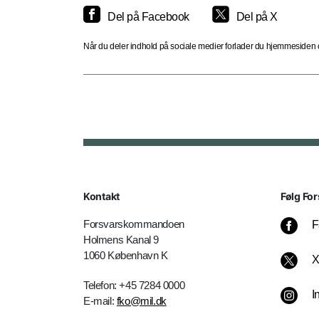
Del på Facebook
Del på X
Når du deler indhold på sociale medier forlader du hjemmesiden og
Kontakt
Følg For
Forsvarskommandoen
F
Holmens Kanal 9
1060 København K
Telefon: +45 7284 0000
I
E-mail:
fko@mil.dk