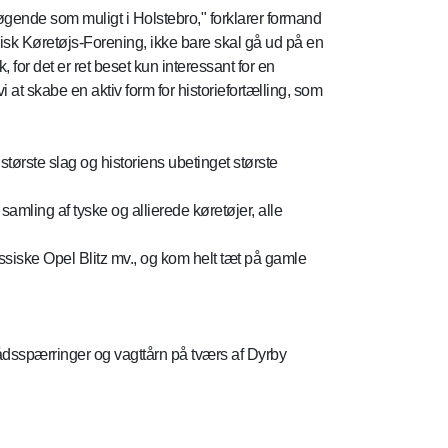
øgende som muligt i Holstebro," forklarer formand
isk Køretøjs-Forening, ikke bare skal gå ud på en
or det er ret beset kun interessant for en
at skabe en aktiv form for historiefortælling, som
ørste slag og historiens ubetinget største
amling af tyske og allierede køretøjer, alle
iske Opel Blitz mv., og kom helt tæt på gamle
ådsspærringer og vagttårn på tværs af Dyrby