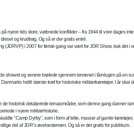
nyere tids store, væbnede konflikter – fra 1944 til vore dages intern
e, diesel og krudtrøg. Og så er der gratis entré.
(JDRVP) i 2007 for første gang var vært for JDR Show, trak det i 
e showet og senere brølede igennem terrænet i tårnlugen på en ru
Danmarks hidtil største træf for historiske militærkøretøjer. I år ska
ske de historisk detaljerede temaområder, som denne gang danner 
riode i nyere militærhistorie.
kaldte "Camp Dyrby", som i form af telte, masser af gamle køretøjer, p
lige del af JDR’s øvelsesterræn. Og så er det gratis for publikum.