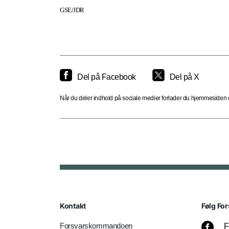
GSE/JDR
Del på Facebook
Del på X
Når du deler indhold på sociale medier forlader du hjemmesiden og
Kontakt
Følg For
Forsvarskommandoen
F