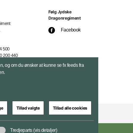
Følg Jydske
Dragonregiment
iment
1
Facebook
24 500
0 200 440
sen, og om du ønsker at kunne se fx feeds fra
en.
ge
Tillad valgte
Tillad alle cookies
Tredjeparts
(vis detaljer)
ar
Cookiepolitik
Tilgængelighedserklæring