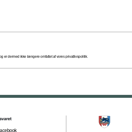
 er dermed ikke længere omfattet af vores privatlivspolitik.
svaret
acebook