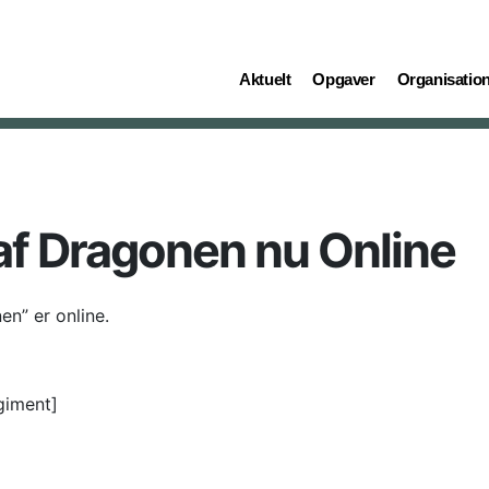
(current)
(current)
(current)
Aktuelt
Opgaver
Organisatio
f Dragonen nu Online
n” er online.
giment]