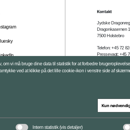
Kontakt
X
Jydske Dragonreg
nstagram
Dragonkasernen 
7500 Holstebro
luesky
Telefon: +45 72 8
Pressevagt: +45 7
inkedIn
E-mail:
jdr@mil.dk
, om vi må bruge dine data til statistik for at forbedre brugeroplevel
samtykke ved at klikke på det lille cookie-ikon i venstre side af skærm
Databeskyttelse
Kun nødvendi
steriet
Intern statistik
(vis detaljer)
Databeskyttelse og ansv