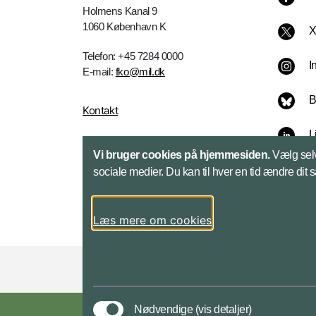
Holmens Kanal 9
1060 København K
Telefon: +45 7284 0000
I
E-mail:
fko@mil.dk
B
Kontakt
L
Vi bruger cookies på hjemmesiden.
Vælg selv
sociale medier. Du kan til hver en tid ændre dit 
Læs mere om cookies
Styrelser og myndigheder under Forsvarsmini
Nødvendige
(vis detaljer)