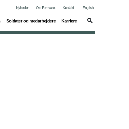
Nyheder
Om Forsvaret
Kontakt
English
(current)
(current)
n
Soldater og medarbejdere
Karriere