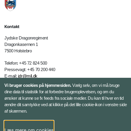
Kontakt
Jydske Dragonregiment
Dragonkasernen 1
7500 Holstebro
Telefon: +45 72 824 500
Pressevagt: +45 70 200 440
E-mail:
jdr@mil.dk
Vi bruger cookies på hjemmesiden.
Vælg selv, om vi må bruge
dine data til statistik for at forbedre brugeroplevelsen, og om du
Databeskyttelse
ønsker at kunne se fx feeds fra sociale medier. Du kan til hver en tid
ændre dit samtykke ved at klikke på det lille cookie-ikon i venstre side
Følg Jydske Dragonregiment
af skærmen.
Facebook
Læs mere om cookies