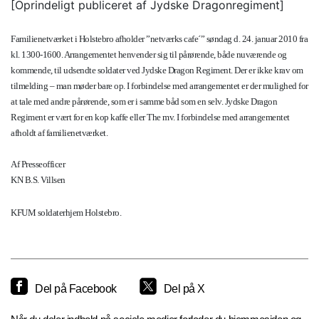
[Oprindeligt publiceret af Jydske Dragonregiment]
Familienetværket i Holstebro afholder ”netværks cafe´” søndag d. 24. januar 2010 fra
kl. 1300-1600. Arrangementet henvender sig til pårørende, både nuværende og
kommende, til udsendte soldater ved Jydske Dragon Regiment. Der er ikke krav om
tilmelding – man møder bare op. I forbindelse med arrangementet er der mulighed for
at tale med andre pårørende, som er i samme båd som en selv.
Jydske Dragon
Regiment er vært for en kop kaffe eller The mv. I forbindelse med arrangementet
afholdt af familienetværket.
Af Presseofficer
KN B.S. Villsen
KFUM soldaterhjem Holstebro.
Del på Facebook
Del på X