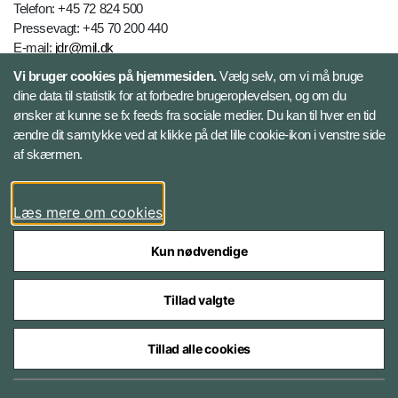
Telefon: +45 72 824 500
Pressevagt: +45 70 200 440
E-mail:
jdr@mil.dk
Vi bruger cookies på hjemmesiden.
Vælg selv, om vi må bruge
dine data til statistik for at forbedre brugeroplevelsen, og om du
Databeskyttelse
ønsker at kunne se fx feeds fra sociale medier. Du kan til hver en tid
ændre dit samtykke ved at klikke på det lille cookie-ikon i venstre side
Følg Jydske Dragonregiment
af skærmen.
Facebook
Læs mere om cookies
Kun nødvendige
Tillad valgte
Styrelser og myndigheder under Forsvarsministeriet
Tillad alle cookies
Databeskyttelse og ansvar