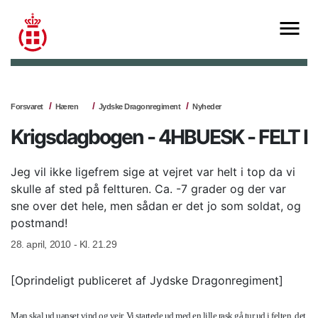
Forsvaret
Hæren
Jydske Dragonregiment
Nyheder
Krigsdagbogen - 4HBUESK - FELT I
Jeg vil ikke ligefrem sige at vejret var helt i top da vi
skulle af sted på feltturen. Ca. -7 grader og der var
sne over det hele, men sådan er det jo som soldat, og
postmand!
28. april, 2010 - Kl. 21.29
[Oprindeligt publiceret af Jydske Dragonregiment]
Man skal ud uanset vind og vejr. Vi startede ud med en lille rask gå tur ud i felten, det