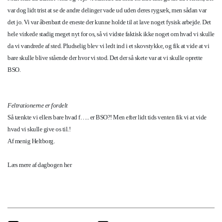
var dog lidt trist at se de andre delinger vade ud uden deres rygsæk, men sådan var
det jo. Vi var åbenbart de eneste der kunne holde til at lave noget fysisk arbejde. Det
hele virkede stadig meget nyt for os, så vi vidste faktisk ikke noget om hvad vi skulle
da vi vandrede af sted. Pludselig blev vi ledt ind i et skovstykke, og fik at vide at vi
bare skulle blive stående der hvor vi stod. Det der så skete var at vi skulle oprette
BSO.
Feltrationerne er fordelt
Så tænkte vi ellers bare
hvad f….. er BSO?! Men efter lidt tids venten fik vi at vide
hvad vi skulle give os til.!
Af menig Heltborg.
Læs mere af dagbogen her