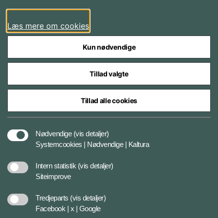
Facebook
Læs mere om cookies
Kun nødvendige
Tillad valgte
Styrelser og myndigheder under Forsvarsministeriet
Tillad alle cookies
Databeskyttelse og ansvar
Nødvendige
(vis detaljer)
Systemcookies | Nødvendige | Kaltura
Cookiepolitik
Intern statistik
(vis detaljer)
Siteimprove
Tilgængelighedserklæring
Tredjeparts
(vis detaljer)
Facebook | x | Google