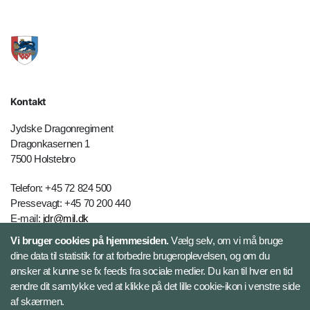
Kontakt
Jydske Dragonregiment
Dragonkasernen 1
7500 Holstebro
Telefon: +45 72 824 500
Pressevagt: +45 70 200 440
E-mail:
jdr@mil.dk
Vi bruger cookies på hjemmesiden.
Vælg selv, om vi må bruge
dine data til statistik for at forbedre brugeroplevelsen, og om du
Databeskyttelse
ønsker at kunne se fx feeds fra sociale medier. Du kan til hver en tid
ændre dit samtykke ved at klikke på det lille cookie-ikon i venstre side
Følg Jydske Dragonregiment
af skærmen.