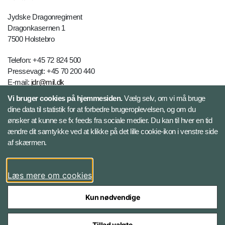
Jydske Dragonregiment
Dragonkasernen 1
7500 Holstebro
Telefon: +45 72 824 500
Pressevagt: +45 70 200 440
E-mail:
jdr@mil.dk
Vi bruger cookies på hjemmesiden.
Vælg selv, om vi må bruge
dine data til statistik for at forbedre brugeroplevelsen, og om du
Databeskyttelse
ønsker at kunne se fx feeds fra sociale medier. Du kan til hver en tid
ændre dit samtykke ved at klikke på det lille cookie-ikon i venstre side
Følg Jydske Dragonregiment
af skærmen.
Facebook
Læs mere om cookies
Kun nødvendige
Tillad valgte