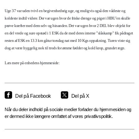
Uge 37 var uden tvivl en begivenhedsrig uge, og muligvis også den vådeste og
koldeste indtil videre. Der var ugen hvor de friske drenge og piger i HBU’en skulle
prøve kræfter med dem selv og hinanden. Det var ugen hvor 2 DEL blev objekt for
en del vrede og sure opstød i 1 ESK da de med deres interne ”slåskamp” fik pådraget
resten af ESK en 13.3 km gåtur torsdag nat med 10 Kgs oppakning. Turen viste sig
dog at være hyggelig nok til trods for ømme fødder og kold krop, grundet regn.
Læs mere på enhedens hjemmeside:
Del på Facebook
Del på X
Når du deler indhold på sociale medier forlader du hjemmesiden og
er dermed ikke længere omfattet af vores privatlivspolitik.