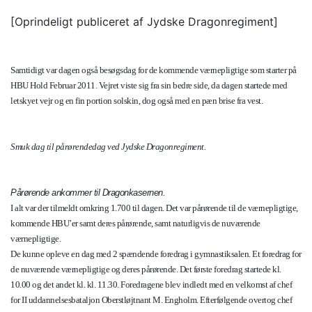
[Oprindeligt publiceret af Jydske Dragonregiment]
Samtidigt var dagen også besøgsdag for de kommende værnepligtige som starter på
HBU Hold Februar 2011. Vejret viste sig fra sin bedre side, da dagen startede med
letskyet vejr og en fin portion solskin, dog også med en pæn brise fra vest.
Smuk dag til pårørendedag ved Jydske Dragonregiment.
Pårørende ankommer til Dragonkasernen.
I alt var der tilmeldt omkring 1.700 til dagen. Det var pårørende til de værnepligtige,
kommende HBU’er samt deres pårørende, samt naturligvis de nuværende
værnepligtige.
De kunne opleve en dag med 2 spændende foredrag i gymnastiksalen. Et foredrag for
de nuværende værnepligtige og deres pårørende. Det første foredrag startede kl.
10.00 og det andet kl. kl. 11.30. Foredragene blev indledt med en velkomst af chef
for II uddannelsesbataljon Oberstløjtnant M. Engholm. Efterfølgende overtog chef