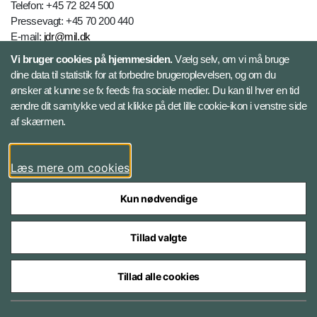
Telefon: +45 72 824 500
Pressevagt: +45 70 200 440
E-mail:
jdr@mil.dk
Vi bruger cookies på hjemmesiden.
Vælg selv, om vi må bruge
dine data til statistik for at forbedre brugeroplevelsen, og om du
Databeskyttelse
ønsker at kunne se fx feeds fra sociale medier. Du kan til hver en tid
ændre dit samtykke ved at klikke på det lille cookie-ikon i venstre side
Følg Jydske Dragonregiment
af skærmen.
Facebook
Læs mere om cookies
Kun nødvendige
Tillad valgte
Styrelser og myndigheder under Forsvarsministeriet
Tillad alle cookies
Databeskyttelse og ansvar