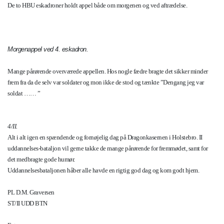
De to HBU eskadroner holdt appel både om morgenen og ved aftrædelse.
Morgenappel ved 4. eskadron.
Mange pårørende overværede appellen. Hos nogle fædre bragte det sikker minder
frem fra da de selv var soldater og mon ikke de stod og tænkte ”Dengang jeg var
soldat …… ”
4/II.
Alt i alt igen en spændende og fornøjelig dag på Dragonkasernen i Holstebro. II
uddannelses-bataljon vil gerne takke de mange pårørende for fremmødet, samt for
det medbragte gode humør.
Uddannelsesbataljonen håber alle havde en rigtig god dag og kom godt hjem.
PL D.M. Graversen
ST/II UDD BTN