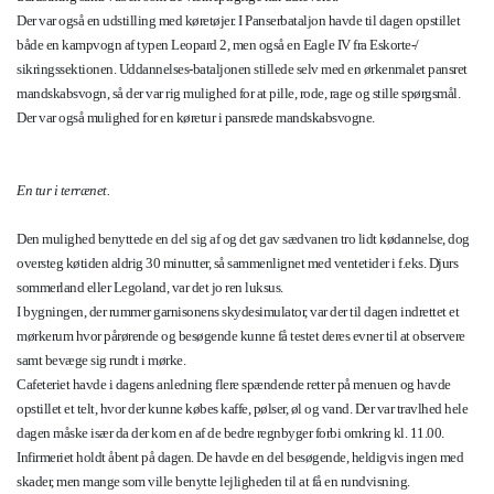
Der var også en udstilling med køretøjer. I Panserbataljon havde til dagen opstillet
både en kampvogn af typen Leopard 2, men også en Eagle IV fra Eskorte-/
sikringssektionen. Uddannelses-bataljonen stillede selv med en ørkenmalet pansret
mandskabsvogn, så der var rig mulighed for at pille, rode, rage og stille spørgsmål.
Der var også mulighed for en køretur i pansrede mandskabsvogne.
En tur i terrænet.
Den mulighed benyttede en del sig af og det gav sædvanen tro lidt kødannelse, dog
oversteg køtiden aldrig 30 minutter, så sammenlignet med ventetider i f.eks. Djurs
sommerland eller Legoland, var det jo ren luksus.
I bygningen, der rummer garnisonens skydesimulator, var der til dagen indrettet et
mørkerum hvor pårørende og besøgende kunne få testet deres evner til at observere
samt bevæge sig rundt i mørke.
Cafeteriet havde i dagens anledning flere spændende retter på menuen og havde
opstillet et telt, hvor der kunne købes kaffe, pølser, øl og vand. Der var travlhed hele
dagen måske især da der kom en af de bedre regnbyger forbi omkring kl. 11.00.
Infirmeriet holdt åbent på dagen. De havde en del besøgende, heldigvis ingen med
skader, men mange som ville benytte lejligheden til at få en rundvisning.