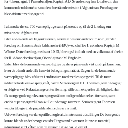
for 4. kompagni / I Panserbataljon, Kaptajn A.D. Svendsen og han fortalte om den
kommende uddannelse samt den forestående mission i Afghanistan. Foredragene
blev afsluttet med spørgetid.
I alt mødte der ca. 750 værnepligtige samt pårørende op til de 2 foredrag om
missionen i Afghanistan.
I den anden ende af Dragonkasernen, nærmere bestemt auditorium nord, var der
foredrag om Hærens Basis Uddannelse (HBU) ved chef for 1. eskadron, Kaptajn M.
Wibroe. Dette foredrag, med start 10.45, blev også indledt med en velkomst af chefen
for II uddannelsesbataljon, Oberstløjtnant M. Engholm.
Siden blev de kommende værnepligtige og deres pårørende vist rundt på kasernen,
hvor de blandt andet fik fremvist belægningsområdet. Dagen for de kommende
værnepligtige blev afsluttet i auditorium nord med en spørgetid. Til de mere
uddannelsestekniske spørgsmål, havde Seniorsergent E.L. Thomsen, som til dagligt
er rådgiver ved Rekrutteringscenter Herning, stillet sin ekspertise til rådighed. Han
fik mange gode og relevante spørgsmål om mulige uddannelse i forsvaret, samt
endda et par spørgsmål han skulle undersøge nærmere. Seniorsergent Thomsen
vender tilbage til de pågældende med svar via mail.
Ud over foredrag var der opstillet nogle aktiviteter samt udstillinger. De besøgende
kunne blandt andet besøge en udstillingsstand hvor man kunne se materiel,
udrustning samt våben som de værnepligtige har udleveret.