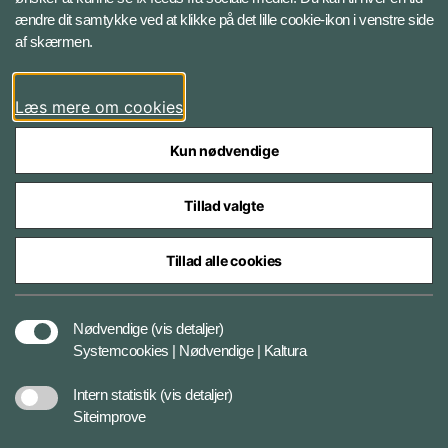
ændre dit samtykke ved at klikke på det lille cookie-ikon i venstre side
Følg Jydske Dragonregiment
af skærmen.
Facebook
Læs mere om cookies
Kun nødvendige
Tillad valgte
Styrelser og myndigheder under Forsvarsministeriet
Tillad alle cookies
Databeskyttelse og ansvar
Nødvendige
(vis detaljer)
Systemcookies | Nødvendige | Kaltura
Cookiepolitik
Intern statistik
(vis detaljer)
Siteimprove
Tilgængelighedserklæring