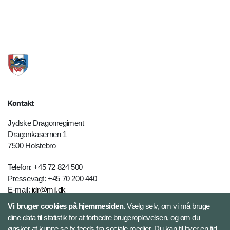
Kontakt
Jydske Dragonregiment
Dragonkasernen 1
7500 Holstebro
Telefon: +45 72 824 500
Pressevagt: +45 70 200 440
E-mail:
jdr@mil.dk
Vi bruger cookies på hjemmesiden.
Vælg selv, om vi må bruge
dine data til statistik for at forbedre brugeroplevelsen, og om du
Databeskyttelse
ønsker at kunne se fx feeds fra sociale medier. Du kan til hver en tid