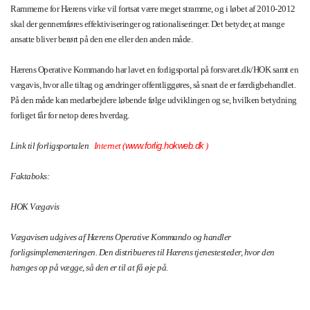
Rammerne for Hærens virke vil fortsat være meget stramme, og i løbet af 2010-2012
skal der gennemføres effektiviseringer og rationaliseringer. Det betyder, at mange
ansatte bliver berørt på den ene eller den anden måde.
Hærens Operative Kommando har lavet en forligsportal på forsvaret.dk/HOK samt en
vægavis, hvor alle tiltag og ændringer offentliggøres, så snart de er færdigbehandlet.
På den måde kan medarbejdere løbende følge udviklingen og se, hvilken betydning
forliget får for netop deres hverdag.
Link til forligsportalen
Internet (
www.forlig.hokweb.dk
)
Faktaboks:
HOK Vægavis
Vægavisen udgives af Hærens Operative Kommando og handler
forligsimplementeringen. Den distribueres til Hærens tjenestesteder, hvor den
hænges op på vægge, så den er til at få øje på.