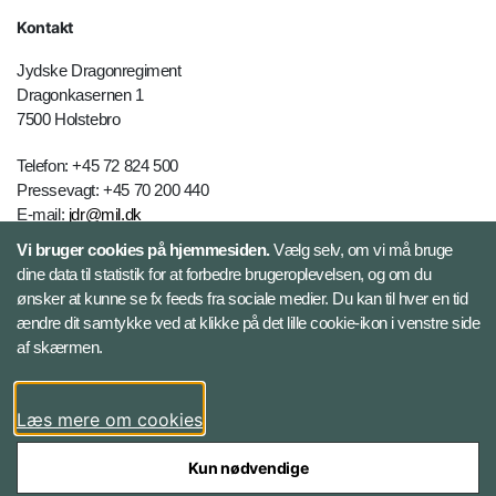
Kontakt
Jydske Dragonregiment
Dragonkasernen 1
7500 Holstebro
Telefon: +45 72 824 500
Pressevagt: +45 70 200 440
E-mail:
jdr@mil.dk
Vi bruger cookies på hjemmesiden.
Vælg selv, om vi må bruge
dine data til statistik for at forbedre brugeroplevelsen, og om du
Databeskyttelse
ønsker at kunne se fx feeds fra sociale medier. Du kan til hver en tid
ændre dit samtykke ved at klikke på det lille cookie-ikon i venstre side
Følg Jydske Dragonregiment
af skærmen.
Facebook
Læs mere om cookies
Kun nødvendige