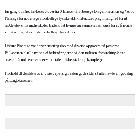
En gang om året inviteres elever fra 6. klasser til at besøge Dragonkasernen og Vestre
Plantage for at deltage i forskellige fysiske aktiviteter. En oplagt mulighed for at
møde elever fra andre skoler, både for at hygge sig sammen men også for at få nogle
venskabelige dyste i de forskellige discipliner.
I Vestre Plantage var der orienteringsløb med diverse opgaver ved posterne.
På kasernen skulle mange af forhindringerne på den militære forhindringsbane
prøves. Derud over var der vandstafet, frisbeestafet og kamplege.
I forhold til de sidste to år viste vejret sig fra den gode side, så alle havde en god dag
på Dragokasernen.