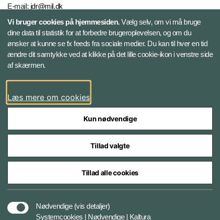
E-mail:
jdr@mil.dk
Vi bruger cookies på hjemmesiden.
Vælg selv, om vi må bruge
dine data til statistik for at forbedre brugeroplevelsen, og om du
Databeskyttelse
ønsker at kunne se fx feeds fra sociale medier. Du kan til hver en tid
ændre dit samtykke ved at klikke på det lille cookie-ikon i venstre side
Følg Jydske Dragonregiment
af skærmen.
Facebook
Læs mere om cookies
Kun nødvendige
Tillad valgte
Styrelser og myndigheder under Forsvarsministeriet
Tillad alle cookies
Databeskyttelse og ansvar
Nødvendige
(vis detaljer)
Systemcookies | Nødvendige | Kaltura